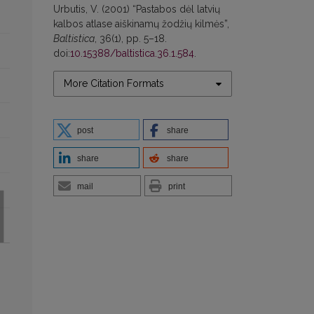
Urbutis, V. (2001) “Pastabos dėl latvių
kalbos atlase aiškinamų žodžių kilmės”,
Baltistica
, 36(1), pp. 5–18.
doi:
10.15388/baltistica.36.1.584
.
More Citation Formats
post
share
share
share
mail
print