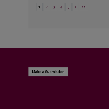
1
2
3
4
5
>
>>
Make a Submission