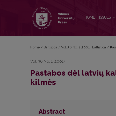
Pastabos dėl latvių kalbos atlase aiškinamų žodžių 
HOME
ISSUES
Home
/
Baltistica
/
Vol. 36 No. 1 (2001): Baltistica
/
Pas
Vol. 36 No. 1 (2001)
Pastabos dėl latvių k
kilmės
Abstract