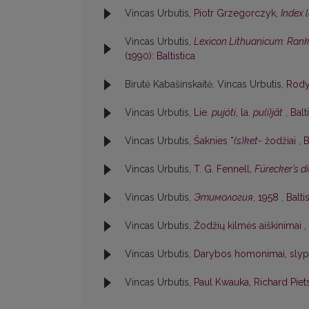
Vincas Urbutis,
Piotr Grzegorczyk,
Index 
Vincas Urbutis,
Lexicon Lithuanicum. Rankr
(1990): Baltistica
Birutė Kabašinskaitė, Vincas Urbutis,
Rod
Vincas Urbutis,
Lie.
pujóti
, la.
pu(i)jât
,
Balt
Vincas Urbutis,
Šaknies *
(s)ket-
žodžiai
,
B
Vincas Urbutis,
T. G. Fennell,
Fürecker’s 
Vincas Urbutis,
Этимология
, 1958
,
Balti
Vincas Urbutis,
Žodžių kilmės aiškinimai
,
Vincas Urbutis,
Darybos homonimai, slypi
Vincas Urbutis,
Paul Kwauka, Richard Piet