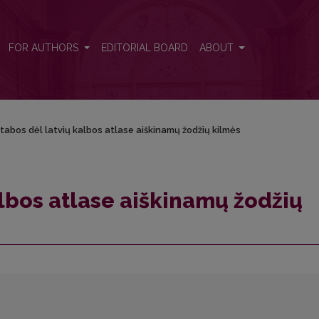
kilmės
FOR AUTHORS
EDITORIAL BOARD
ABOUT
tabos dėl latvių kalbos atlase aiškinamų žodžių kilmės
albos atlase aiškinamų žodžių