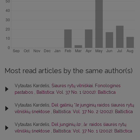
Most read articles by the same author(s)
Vytautas Kardelis,
Šiaurės rytų vilniškiai. Fonologinės
pastabos
,
Baltistica: Vol. 37 No. 1 (2002): Baltictica
Vytautas Kardelis,
Dėl galinių *
le
junginių raidos šiaurės rytų
vilniškių šnektose
,
Baltistica: Vol. 37 No. 2 (2002): Baltictica
Vytautas Kardelis,
Dėl junginių
laˑ
,
lɛˑ
raidos šiaurės rytų
vilniškių šnektose
,
Baltistica: Vol. 37 No. 1 (2002): Baltictica