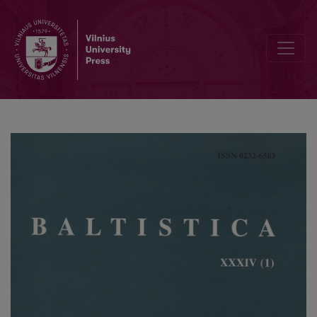
Dėl kiekybinės slavizmų adaptacijos raidos