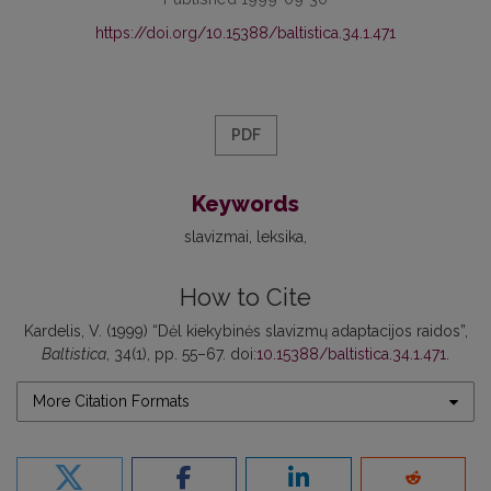
https://doi.org/10.15388/baltistica.34.1.471
PDF
Keywords
slavizmai
leksika
How to Cite
Kardelis, V. (1999) “Dėl kiekybinės slavizmų adaptacijos raidos”,
Baltistica
, 34(1), pp. 55–67. doi:
10.15388/baltistica.34.1.471
.
More Citation Formats