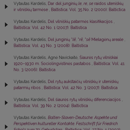
Vytautas Kardelis,
Dar dėl junginių
le
,
re
,
se
raidos uteniškių
ir vilniškių tarmėse
,
Baltistica: Vol. 35 No. 2 (2000): Baltictica
Vytautas Kardelis,
Dėl vilniškių patarmės klasifikacijos
,
Baltistica: Vol. 42 No. 1 (2007): Baltistica
Vytautas Kardelis,
Dėl junginių *
lē
, *
rē
, *
sē
Mielagėnų areale
,
Baltistica: Vol. 43 No. 3 (2008): Baltistica
Vytautas Kardelis, Agnė Navickaitė,
Šiaurės rytų vilniškiai
1920–1930 m. Sociolingvistinės pastabos
,
Baltistica: Vol. 41
No. 3 (2006): Baltistica
Vytautas Kardelis,
Dėl rytų aukštaičių vilniškių ir uteniškių
patarmių ribos
,
Baltistica: Vol. 42 No. 3 (2007): Baltistica
Vytautas Kardelis,
Dėl šiaurės rytų vilniškių diferenciacijos
,
Baltistica: Vol. 39 No. 2 (2004): Baltictica
Vytautas Kardelis,
Balten-Slaven-Deutsche: Aspekte und
Perspektiven kultureller Kontakte. Festschrift für Friedrich
Scholz zum 70. Geburtstag
,
Baltistica: Vol. 37 No. 1 (2002):