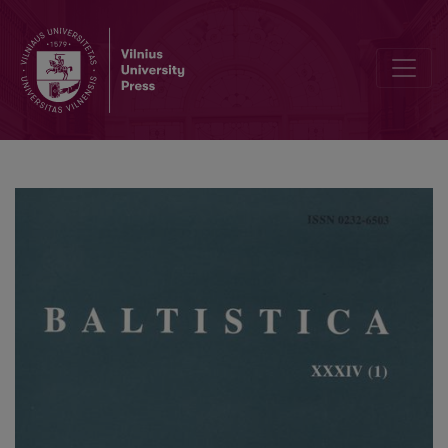
Nei paukštis, nei grybas, tik marga žuvelė