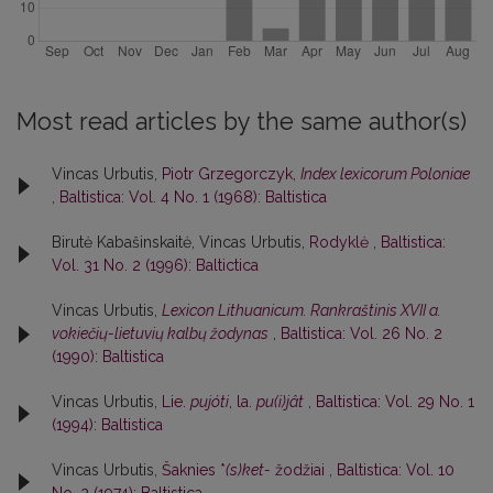
Most read articles by the same author(s)
Vincas Urbutis,
Piotr Grzegorczyk,
Index lexicorum Poloniae
,
Baltistica: Vol. 4 No. 1 (1968): Baltistica
Birutė Kabašinskaitė, Vincas Urbutis,
Rodyklė
,
Baltistica:
Vol. 31 No. 2 (1996): Baltictica
Vincas Urbutis,
Lexicon Lithuanicum. Rankraštinis XVII a.
vokiečių-lietuvių kalbų žodynas
,
Baltistica: Vol. 26 No. 2
(1990): Baltistica
Vincas Urbutis,
Lie.
pujóti
, la.
pu(i)jât
,
Baltistica: Vol. 29 No. 1
(1994): Baltistica
Vincas Urbutis,
Šaknies *
(s)ket-
žodžiai
,
Baltistica: Vol. 10