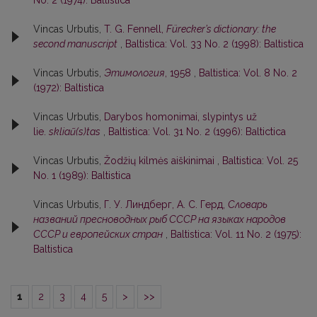
No. 2 (1974): Baltistica
Vincas Urbutis,
T. G. Fennell,
Fürecker’s dictionary: the
second manuscript
,
Baltistica: Vol. 33 No. 2 (1998): Baltistica
Vincas Urbutis,
Этимология
, 1958
,
Baltistica: Vol. 8 No. 2
(1972): Baltistica
Vincas Urbutis,
Darybos homonimai, slypintys už
lie.
skliaũ(s)tas
,
Baltistica: Vol. 31 No. 2 (1996): Baltictica
Vincas Urbutis,
Žodžių kilmės aiškinimai
,
Baltistica: Vol. 25
No. 1 (1989): Baltistica
Vincas Urbutis,
Г. У. Линдберг, А. С. Герд,
Словарь
названий пресноводных рыб СССР на языках народов
СССР и европейских стран
,
Baltistica: Vol. 11 No. 2 (1975):
Baltistica
1
2
3
4
5
>
>>