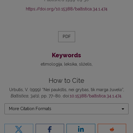
https://doi.org/10.15388/baltistica.34.1.474
PDF
Keywords
etimologija
leksika
sliželis
How to Cite
Urbutis, V. (1999) “Nei paukštis, nei grybas, tik marga žuvelė”,
Baltistica
, 34(1), pp. 77–80. doi:
10.15388/baltistica.34.1.474
.
More Citation Formats