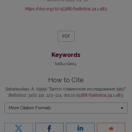
https://doi.org/10.15388/baltistica.34.1.483
PDF
Keywords
baltų-slavų
How to Cite
Sabaliauskas, A. (1999) “Балто-славянские исследования 1997”,
Baltistica
, 34(1), pp. 123–124. doi:
10.15388/baltistica.34.1.483
.
More Citation Formats