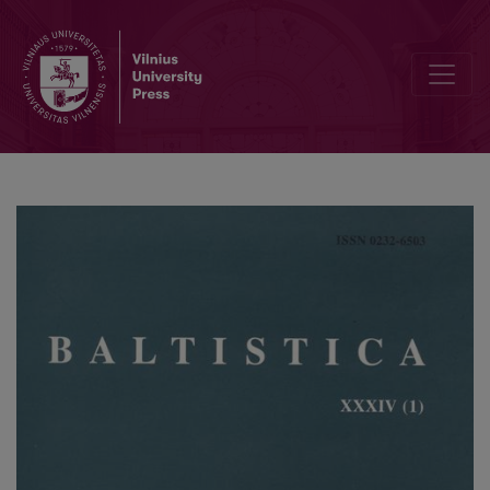
<i>Балто-славянские исследования 1997</i>