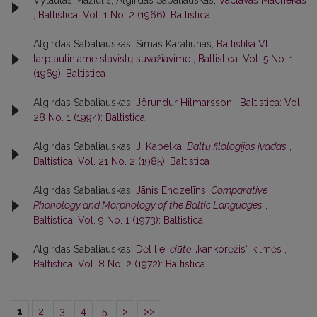
Vytautas Mažiulis, Algirdas Sabaliauskas,
Vaclavas Machekas
,
Baltistica: Vol. 1 No. 2 (1966): Baltistica
Algirdas Sabaliauskas, Simas Karaliūnas,
Baltistika VI
tarptautiniame slavistų suvažiavime
,
Baltistica: Vol. 5 No. 1
(1969): Baltistica
Algirdas Sabaliauskas,
Jörundur Hilmarsson
,
Baltistica: Vol.
28 No. 1 (1994): Baltistica
Algirdas Sabaliauskas,
J. Kabelka,
Baltų filologijos įvadas
,
Baltistica: Vol. 21 No. 2 (1985): Baltistica
Algirdas Sabaliauskas,
Jānis Endzelīns,
Comparative
Phonology and Morphology of the Baltic Languages
,
Baltistica: Vol. 9 No. 1 (1973): Baltistica
Algirdas Sabaliauskas,
Dėl lie.
čiū̃tė
„kankorėžis“ kilmės
,
Baltistica: Vol. 8 No. 2 (1972): Baltistica
1
2
3
4
5
>
>>