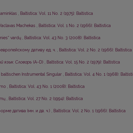
 paminklas
,
Baltistica: Vol. 11 No. 2 (1975): Baltistica
Vaclavas Machekas
,
Baltistica: Vol. 1 No. 2 (1966): Baltistica
nies“ vardų
,
Baltistica: Vol. 43 No. 3 (2008): Baltistica
европейскому дативу ед. ч.
,
Baltistica: Vol. 2 No. 2 (1966): Baltistica
й язык. Словарь
(А–D)
,
Baltistica: Vol. 15 No. 2 (1979): Baltistica
baltischen Instrumental Singular
,
Baltistica: Vol. 4 No. 1 (1968): Baltist
kimo
,
Baltistica: Vol. 43 No. 1 (2008): Baltistica
symų
,
Baltistica: Vol. 27 No. 2 (1994): Baltistica
рме датива (мн. и дв. ч.)
,
Baltistica: Vol. 2 No. 1 (1966): Baltistica