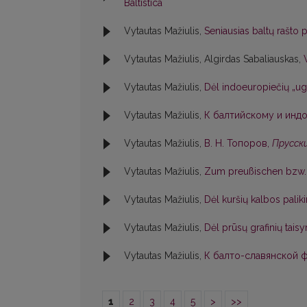
Baltistica
Vytautas Mažiulis,
Seniausias baltų rašto
Vytautas Mažiulis, Algirdas Sabaliauskas,
Vytautas Mažiulis,
Dėl indoeuropiečių „ug
Vytautas Mažiulis,
К балтийскому и индо
Vytautas Mažiulis,
В. Н. Топоров,
Прусски
Vytautas Mažiulis,
Zum preußischen bzw. 
Vytautas Mažiulis,
Dėl kuršių kalbos pali
Vytautas Mažiulis,
Dėl prūsų grafinių tai
Vytautas Mažiulis,
К балто-славянской фо
1
2
3
4
5
>
>>