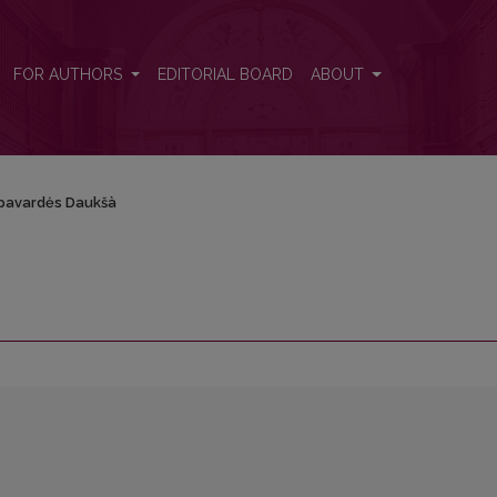
FOR AUTHORS
EDITORIAL BOARD
ABOUT
pavardės Daukšà