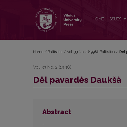
Dėl pavardės Daukšà
HOME
ISSUES
Home
/
Baltistica
/
Vol. 33 No. 2 (1998): Baltistica
/
Dėl 
Vol. 33 No. 2 (1998)
Dėl pavardės Daukšà
Abstract
–