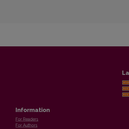
La
Information
For Readers
For Authors