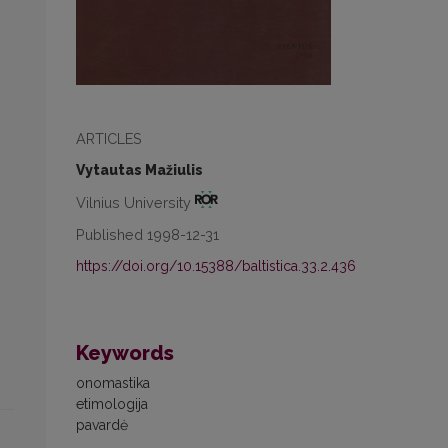
ARTICLES
Vytautas Mažiulis
Vilnius University
Published 1998-12-31
https://doi.org/10.15388/baltistica.33.2.436
Keywords
onomastika
etimologija
pavardė