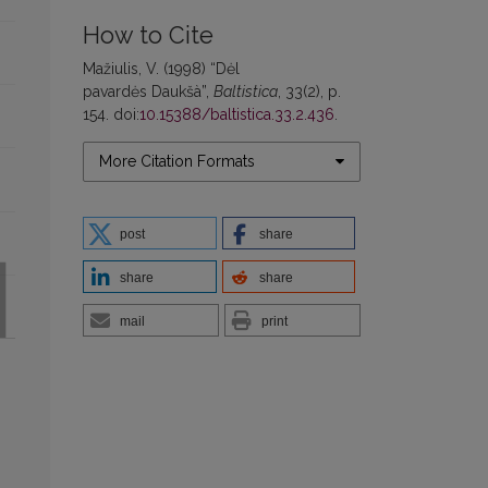
How to Cite
Mažiulis, V. (1998) “Dėl
pavardės Daukšà”,
Baltistica
, 33(2), p.
154. doi:
10.15388/baltistica.33.2.436
.
More Citation Formats
post
share
share
share
mail
print