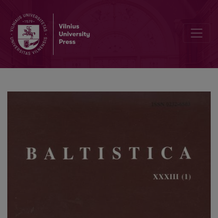
A. Girdenis, D. Girdenienė, <i>Ziwato indeksas</i>