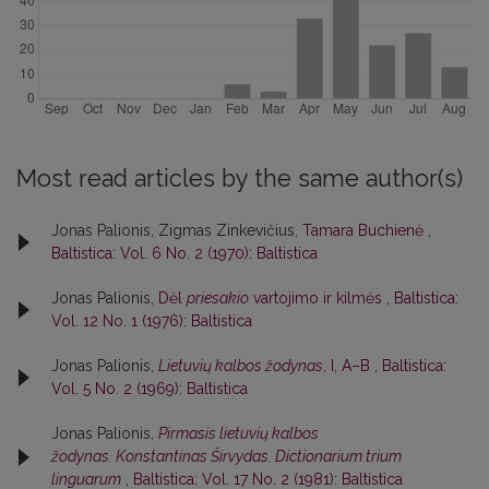
Most read articles by the same author(s)
Jonas Palionis, Zigmas Zinkevičius,
Tamara Buchienė
,
Baltistica: Vol. 6 No. 2 (1970): Baltistica
Jonas Palionis,
Dėl
priesakio
vartojimo ir kilmės
,
Baltistica:
Vol. 12 No. 1 (1976): Baltistica
Jonas Palionis,
Lietuvių kalbos žodynas
, I, A–B
,
Baltistica:
Vol. 5 No. 2 (1969): Baltistica
Jonas Palionis,
Pirmasis lietuvių kalbos
žodynas. Konstantinas Širvydas. Dictionarium trium
linguarum
,
Baltistica: Vol. 17 No. 2 (1981): Baltistica