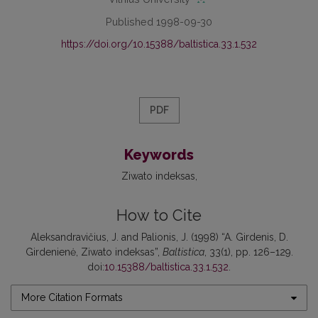
Published 1998-09-30
https://doi.org/10.15388/baltistica.33.1.532
PDF
Keywords
Ziwato indeksas
How to Cite
Aleksandravičius, J. and Palionis, J. (1998) “A. Girdenis, D.
Girdenienė, Ziwato indeksas”,
Baltistica
, 33(1), pp. 126–129.
doi:
10.15388/baltistica.33.1.532
.
More Citation Formats