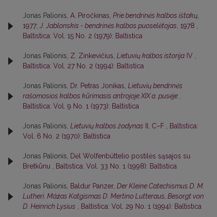
Jonas Palionis,
A. Piročkinas,
Prie bendrinės kalbos ištakų
,
1977;
J. Jablonskis - bendrinės kalbos puoselėtojas
, 1978
,
Baltistica: Vol. 15 No. 2 (1979): Baltistica
Jonas Palionis,
Z. Zinkevičius,
Lietuvių kalbos istorija
IV
,
Baltistica: Vol. 27 No. 2 (1994): Baltistica
Jonas Palionis,
Dr. Petras Jonikas,
Lietuvių bendrinės
rašomosios kalbos kūrimasis antrojoje XIX a. pusėje
,
Baltistica: Vol. 9 No. 1 (1973): Baltistica
Jonas Palionis,
Lietuvių kalbos žodynas
II, C–F
,
Baltistica:
Vol. 6 No. 2 (1970): Baltistica
Jonas Palionis,
Dėl Wolfenbüttelio postilės sąsajos su
Bretkūnu
,
Baltistica: Vol. 33 No. 1 (1998): Baltistica
Jonas Palionis,
Baldur Panzer,
Der Kleine Catechismus D. M.
Lutheri. Máźas Katgismas D. Mertino Lutteraus, Besorgt von
D. Heinrich Lysius
,
Baltistica: Vol. 29 No. 1 (1994): Baltistica