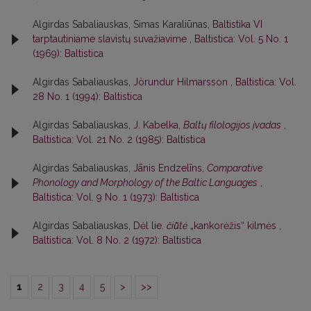
Algirdas Sabaliauskas, Simas Karaliūnas,
Baltistika VI
tarptautiniame slavistų suvažiavime
,
Baltistica: Vol. 5 No. 1
(1969): Baltistica
Algirdas Sabaliauskas,
Jörundur Hilmarsson
,
Baltistica: Vol.
28 No. 1 (1994): Baltistica
Algirdas Sabaliauskas,
J. Kabelka,
Baltų filologijos įvadas
,
Baltistica: Vol. 21 No. 2 (1985): Baltistica
Algirdas Sabaliauskas,
Jānis Endzelīns,
Comparative
Phonology and Morphology of the Baltic Languages
,
Baltistica: Vol. 9 No. 1 (1973): Baltistica
Algirdas Sabaliauskas,
Dėl lie.
čiū̃tė
„kankorėžis“ kilmės
,
Baltistica: Vol. 8 No. 2 (1972): Baltistica
1
2
3
4
5
>
>>