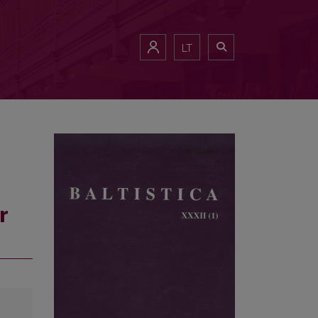
avadinimai
LT
r