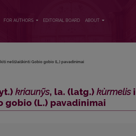
nỹs</i>, la. (latg.) <i>kùrmelis</i> ir kiti ne(iš)aiškinti Gobio gobio (L.) p
FOR AUTHORS
EDITORIAL BOARD
ABOUT
 kiti ne(iš)aiškinti Gobio gobio (L.) pavadinimai
ryt.)
kriaunỹs
, la. (latg.)
kùrmelis
i
io gobio (L.) pavadinimai