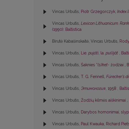
Vincas Urbutis,
Piotr Grzegorczyk,
Index 
Vincas Urbutis,
Lexicon Lithuanicum. Rankr
(1990): Baltistica
Birutė Kabašinskaitė, Vincas Urbutis,
Rod
Vincas Urbutis,
Lie.
pujóti
, la.
pu(i)jât
,
Balt
Vincas Urbutis,
Šaknies *
(s)ket-
žodžiai
,
B
Vincas Urbutis,
T. G. Fennell,
Fürecker’s 
Vincas Urbutis,
Этимология
, 1958
,
Balti
Vincas Urbutis,
Žodžių kilmės aiškinimai
,
Vincas Urbutis,
Darybos homonimai, slypi
Vincas Urbutis,
Paul Kwauka, Richard Piet