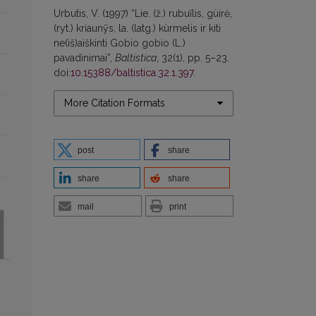
Urbutis, V. (1997) “Lie. (ž.) rubuĩlis, gùirė,
(ryt.) kriaunỹs, la. (latg.) kùrmelis ir kiti
ne(iš)aiškinti Gobio gobio (L.)
pavadinimai”,
Baltistica
, 32(1), pp. 5–23.
doi:
10.15388/baltistica.32.1.397
.
More Citation Formats
post
share
share
share
mail
print