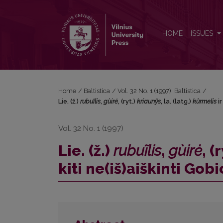
Lie. (ž.) <i>rubuĩlis</i>, <i>gùirė</i>, (ryt.) <i>kriau
HOME
ISSUES
Home
/
Baltistica
/
Vol. 32 No. 1 (1997): Baltistica
/
Lie. (ž.)
rubuĩlis
,
gùirė
, (ryt.)
kriaunỹs
, la. (latg.)
kùrmelis
ir
Vol. 32 No. 1 (1997)
Lie. (ž.)
rubuĩlis
,
gùirė
, (
kiti ne(iš)aiškinti Gob