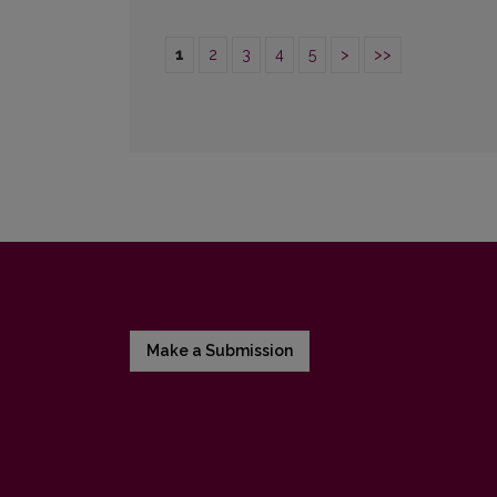
1
2
3
4
5
>
>>
Make a Submission