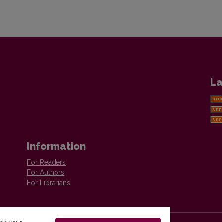
La
Information
For Readers
For Authors
For Librarians