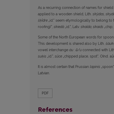
As a recurring connection of names for shield
applied to a wooden shield, Lith.
skỹdas,
skyd
šķīdre
„id.” seem etymologically to belong to 
roofing)”,
skiedà
„id.”, Latv.
skaîda,
skaids
„chip;
Some of the North European words for spoon r
This development is shared also by Lith.
šáu
vowel interchange
á
u
:
ū́/u
connected with Lit
suķis
„id.”,
sûce
„chipped place, spot”, OInd.
ṡū
It is almost certain that Prussian
lapinis
„spoon“
Latvian.
PDF
References