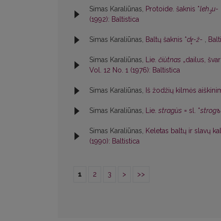
Simas Karaliūnas,
Protoide. šaknis *
leh
u-
3
(1992): Baltistica
Simas Karaliūnas,
Baltų šaknis *
dr̥-ž-
,
Balt
Simas Karaliūnas,
Lie.
čiùtnas
„dailus, švar
Vol. 12 No. 1 (1976): Baltistica
Simas Karaliūnas,
Iš žodžių kilmės aiškin
Simas Karaliūnas,
Lie.
stragùs
= sl. *
strogъ
Simas Karaliūnas,
Keletas baltų ir slavų k
(1990): Baltistica
1
2
3
>
>>