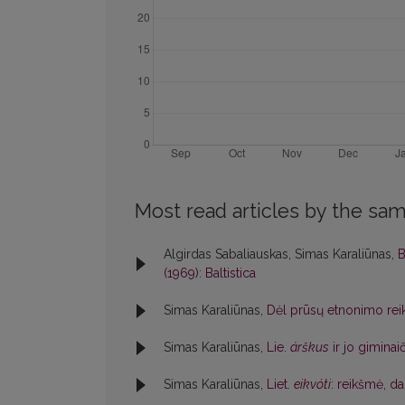
Most read articles by the sam
Algirdas Sabaliauskas, Simas Karaliūnas,
B
(1969): Baltistica
Simas Karaliūnas,
Dėl prūsų etnonimo rei
Simas Karaliūnas,
Lie.
árškus
ir jo giminai
Simas Karaliūnas,
Liet.
eikvóti
: reikšmė, d