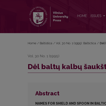
Dėl baltų kalbų šaukšto ir skydo pavadinimų kilmės
HOME
ISSUES
Home
/
Baltistica
/
Vol. 30 No. 1 (1995): Baltictica
/
Dėl 
Vol. 30 No. 1 (1995)
Dėl baltų kalbų šaukš
Abstract
NAMES FOR SHIELD AND SPOON IN BALTIC