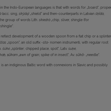
 in the Indo-European languages is that with words for „board“, prope
à
(acc. sing,
skỹdą)
„shield” and then-counterparts in Latvian
šķīda,
the group of words Lith.
skiedrà
„chip, sliver, shingle (for
 shingle”.
eflect development of a wooden spoon from a flat chip or a splinter
kštas
„spoon”, an old suffix
-sta-
nomen instrumenti, with regular root
h.
šùkė
„splinter; chipped place, spot”, Latv.
suķe,
kaḥ, ṡ
ūkam
„awn of grain; spike of in insect”, Av.
sūkā-
„needle”.
 is an indiginous Baltic word with connexions in Slavic and possibly