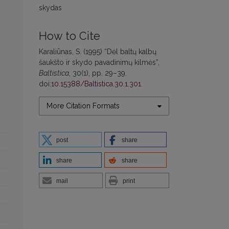
skydas
How to Cite
Karaliūnas, S. (1995) “Dėl baltų kalbų
šaukšto ir skydo pavadinimų kilmės”,
Baltistica
, 30(1), pp. 29–39.
doi:
10.15388/Baltistica.30.1.301
.
More Citation Formats
post
share
share
share
mail
print