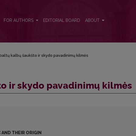
FOR AUTHORS
EDITORIAL BOARD
ABOUT
baltų kalbų šaukšto ir skydo pavadinimų kilmės
to ir skydo pavadinimų kilmės
 AND THEIR ORIGIN