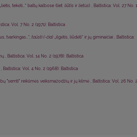
„lietis, tekėti…“ baltų kalbose (liet.
liūtìs
ir
lietùs
)
,
Baltistica: Vol. 27 No. 
istica: Vol. 7 No. 2 (1971): Baltistica
us, tvarkingas…“,
taũsti (-čia)
„ilgėtis, liūdėti“ ir jų giminaičiai
,
Baltistica:
imų
,
Baltistica: Vol. 14 No. 2 (1978): Baltistica
,
Baltistica: Vol. 4 No. 2 (1968): Baltistica
albų "semti" reikšmės veiksmažodžių ir jų kilmė
,
Baltistica: Vol. 26 No. 