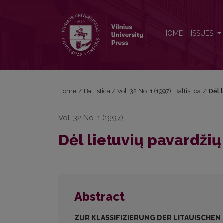
Dėl lietuvių pavardžių (asmenvardžių) klasifikavimo
HOME
ISSUES
Home
/
Baltistica
/
Vol. 32 No. 1 (1997): Baltistica
/
Dėl 
Vol. 32 No. 1 (1997)
Dėl lietuvių pavardži
Abstract
ZUR KLASSIFIZIERUNG DER LITAUISCHE