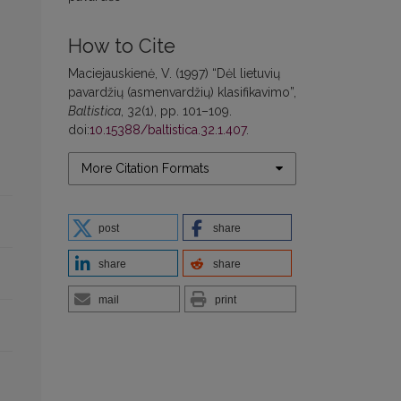
How to Cite
Maciejauskienė, V. (1997) “Dėl lietuvių
pavardžių (asmenvardžių) klasifikavimo”,
Baltistica
, 32(1), pp. 101–109.
doi:
10.15388/baltistica.32.1.407
.
More Citation Formats
post
share
share
share
mail
print