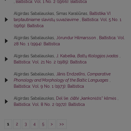
,
Baltistica: Vol. 1 No. 2 (1966): Baltistica
Algirdas Sabaliauskas, Simas Karaliūnas,
Baltistika VI
tarptautiniame slavistų suvažiavime
,
Baltistica: Vol. 5 No. 1
(1969): Baltistica
Algirdas Sabaliauskas,
Jörundur Hilmarsson
,
Baltistica: Vol.
28 No. 1 (1994): Baltistica
Algirdas Sabaliauskas,
J. Kabelka,
Baltų filologijos įvadas
,
Baltistica: Vol. 21 No. 2 (1985): Baltistica
Algirdas Sabaliauskas,
Jānis Endzelīns,
Comparative
Phonology and Morphology of the Baltic Languages
,
Baltistica: Vol. 9 No. 1 (1973): Baltistica
Algirdas Sabaliauskas,
Dėl lie.
čiū̃tė
„kankorėžis“ kilmės
,
Baltistica: Vol. 8 No. 2 (1972): Baltistica
1
2
3
4
5
>
>>