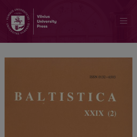
Фонематическая подсистема согласных глубоких говоров Латг