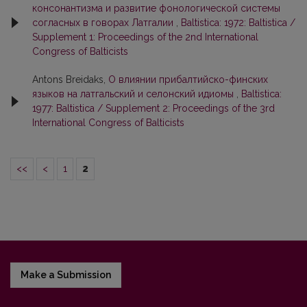
консонантизма и развитие фонологической системы
согласных в говорах Латгалии
,
Baltistica: 1972: Baltistica /
Supplement 1: Proceedings of the 2nd International
Congress of Balticists
Antons Breidaks,
О влиянии прибалтийско-финских
языков на латгальский и селонский идиомы
,
Baltistica:
1977: Baltistica / Supplement 2: Proceedings of the 3rd
International Congress of Balticists
<<
<
1
2
Make a Submission