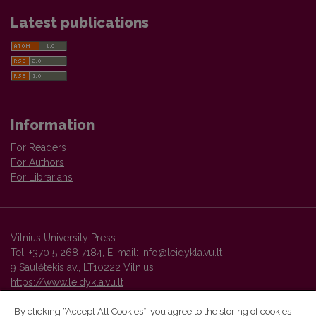
Latest publications
Information
For Readers
For Authors
For Librarians
Vilnius University Press
Tel. +370 5 268 7184, E-mail:
info@leidykla.vu.lt
9 Saulėtekis av., LT10222 Vilnius
https://www.leidykla.vu.lt
By clicking “Accept All Cookies”, you agree to the storing of cookies