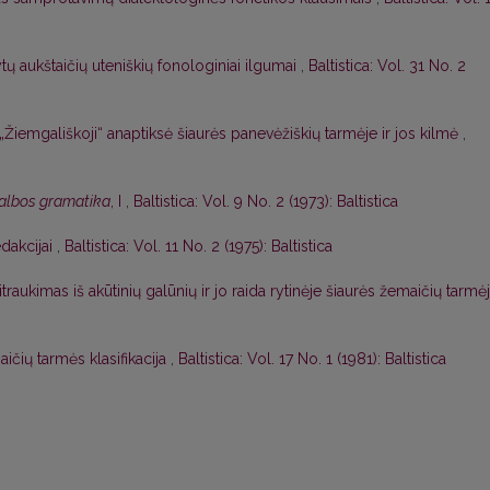
ytų aukštaičių uteniškių fonologiniai ilgumai
,
Baltistica: Vol. 31 No. 2
„Žiemgališkoji“ anaptiksė šiaurės panevėžiškių tarmėje ir jos kilmė
,
kalbos gramatika
, I
,
Baltistica: Vol. 9 No. 2 (1973): Baltistica
edakcijai
,
Baltistica: Vol. 11 No. 2 (1975): Baltistica
titraukimas iš akūtinių galūnių ir jo raida rytinėje šiaurės žemaičių tarmė
ičių tarmės klasifikacija
,
Baltistica: Vol. 17 No. 1 (1981): Baltistica