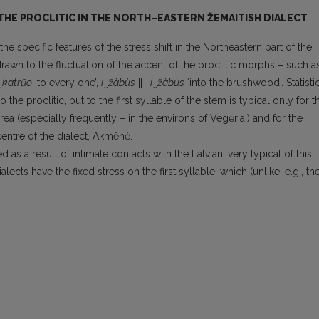
 THE PROCLITIC IN THE NORTH–EASTERN ŽEMAITISH DIALECT
he specific features of the stress shift in the Northeastern part of the
drawn to the fluctuation of the accent of the proclitic morphs – such a
 ̮ katrũo
‘to every one’,
i ̮ʹžàbùs
||
ʹi ̮ žàbùs
‘into the brushwood’. Statisti
o the proclitic, but to the first syllable of the stem is typical only for t
ea (especially frequently – in the environs of Vegẽriai) and for the
entre of the dialect, Akmẽnė.
a result of intimate contacts with the Latvian, very typical of this
ialects have the fixed stress on the first syllable, which (unlike, e.g., th