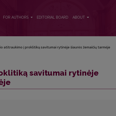
urės žemaičių tarmėje
FOR AUTHORS
EDITORIAL BOARD
ABOUT
čio atitraukimo į proklitiką savitumai rytinėje šiaurės žemaičių tarmėje
oklitiką savitumai rytinėje
ėje