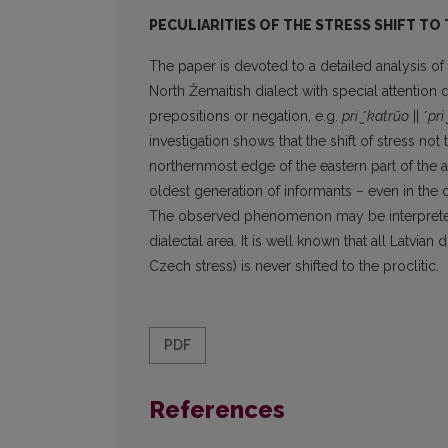
PECULIARITIES OF THE STRESS SHIFT TO
The paper is devoted to a detailed analysis of t
North Žemaitish dialect with special attention 
prepositions or negation, e.g.
pri ̮ʹkatrũo
||
ʹprì
investigation shows that the shift of stress not t
northernmost edge of the eastern part of the ar
oldest generation of informants – even in the c
The observed phenomenon may be interpreted as 
dialectal area. It is well known that all Latvian d
Czech stress) is never shifted to the proclitic.
PDF
References