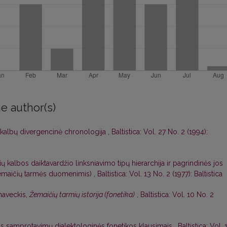
e author(s)
 kalbų divergencinė chronologija
,
Baltistica: Vol. 27 No. 2 (1994):
ių kalbos daiktavardžio linksniavimo tipų hierarchija ir pagrindinės jos
 žemaičių tarmės duomenimis)
,
Baltistica: Vol. 13 No. 2 (1977): Baltistica
naveckis,
Žemaičių tarmių istorija (fonetika)
,
Baltistica: Vol. 10 No. 2
as samprotavimų dialektologinės fonetikos klausimais
,
Baltistica: Vol. 