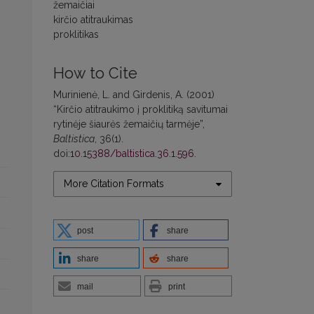
žemaičiai
kirčio atitraukimas
proklitikas
How to Cite
Murinienė, L. and Girdenis, A. (2001)
“Kirčio atitraukimo į proklitiką savitumai
rytinėje šiaurės žemaičių tarmėje”,
Baltistica
, 36(1).
doi:
10.15388/baltistica.36.1.596
.
More Citation Formats
post
share
share
share
mail
print