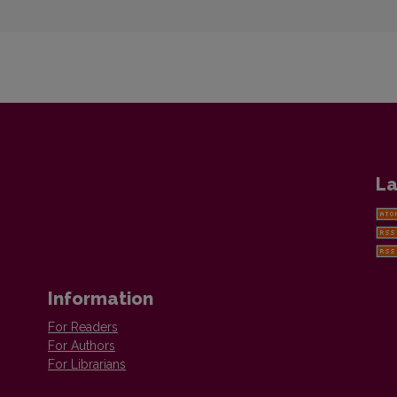
La
Information
For Readers
For Authors
For Librarians