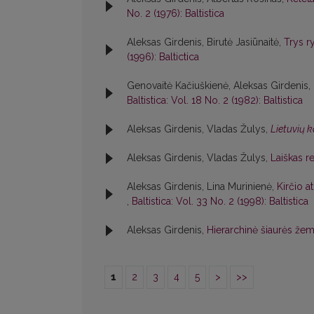
No. 2 (1976): Baltistica
Aleksas Girdenis, Birutė Jasiūnaitė,
Trys r
(1996): Baltictica
Genovaitė Kačiuškienė, Aleksas Girdenis,
Baltistica: Vol. 18 No. 2 (1982): Baltistica
Aleksas Girdenis, Vladas Žulys,
Lietuvių 
Aleksas Girdenis, Vladas Žulys,
Laiškas r
Aleksas Girdenis, Lina Murinienė,
Kirčio a
,
Baltistica: Vol. 33 No. 2 (1998): Baltistica
Aleksas Girdenis,
Hierarchinė šiaurės žema
1
2
3
4
5
>
>>