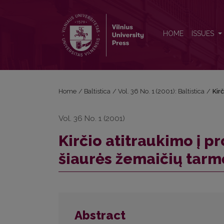
Kirčio atitraukimo į proklitiką savitumai rytinėje šia
HOME
ISSUES
Home
/
Baltistica
/
Vol. 36 No. 1 (2001): Baltistica
/
Kir
Vol. 36 No. 1 (2001)
Kirčio atitraukimo į pr
šiaurės žemaičių tarm
Abstract