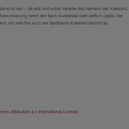
́darna
ist neu – die alte und echte Variante des Namens war
Kvė́daina.
tsbevölkerung nennt den Bach
Kvėdainė̃lė
oder einfach
Upẽlis.
Die
ina,
von welcher auch der Stadtname
Kvė́daina
stammt ab.
ns Attribution 4.0 International License
.