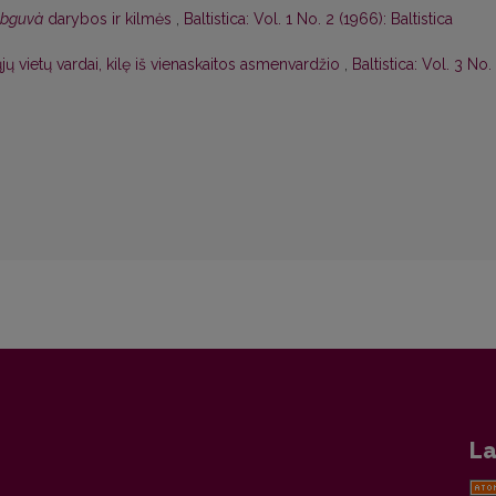
bguvà
darybos ir kilmės
,
Baltistica: Vol. 1 No. 2 (1966): Baltistica
 vietų vardai, kilę iš vienaskaitos asmenvardžio
,
Baltistica: Vol. 3 No.
La