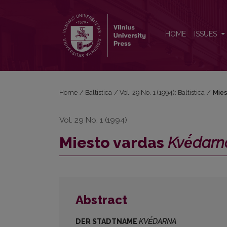
Miesto vardas <i>Kvė́darna</i>
HOME
ISSUES
Home
/
Baltistica
/
Vol. 29 No. 1 (1994): Baltistica
/
Mies
Vol. 29 No. 1 (1994)
Miesto vardas
Kvė́darn
Abstract
DER
STADTNAME
KVĖ́DARNA