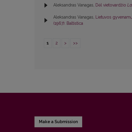
Aleksandras Vanagas,
Dėl vietovardžio
La
Aleksandras Vanagas,
Lietuvos gyvenamųjų
(1967): Baltistica
1
2
>
>>
Make a Submission