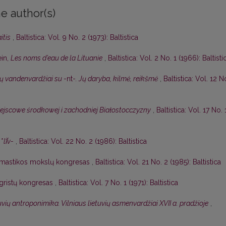
e author(s)
itis
,
Baltistica: Vol. 9 No. 2 (1973): Baltistica
in,
Les noms d’eau de la Lituanie
,
Baltistica: Vol. 2 No. 1 (1966): Baltisti
ių vandenvardžiai su
-nt-
. Jų daryba, kilmė, reikšmė
,
Baltistica: Vol. 12 N
jscowe środkowej i zachodniej Białostocczyzny
,
Baltistica: Vol. 17 No. 
 *
lī̆v-
,
Baltistica: Vol. 22 No. 2 (1986): Baltistica
nomastikos mokslų kongresas
,
Baltistica: Vol. 21 No. 2 (1985): Baltistica
ougristų kongresas
,
Baltistica: Vol. 7 No. 1 (1971): Baltistica
uvių antroponimika. Vilniaus lietuvių asmenvardžiai XVII a. pradžioje
,