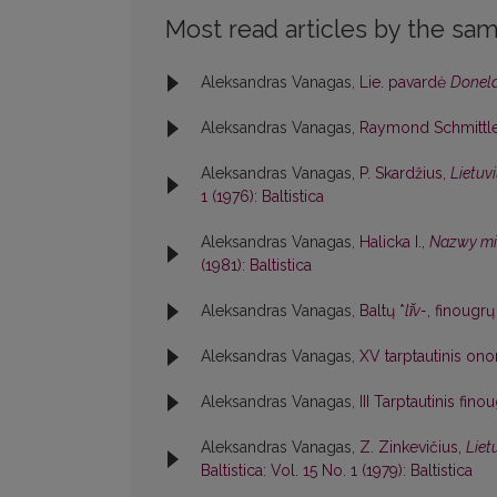
Most read articles by the sam
Aleksandras Vanagas,
Lie. pavardė
Donela
Aleksandras Vanagas,
Raymond Schmittle
Aleksandras Vanagas,
P. Skardžius,
Lietuv
1 (1976): Baltistica
Aleksandras Vanagas,
Halicka I.,
Nazwy mie
(1981): Baltistica
Aleksandras Vanagas,
Baltų *
lī̆v-
, finougrų
Aleksandras Vanagas,
XV tarptautinis o
Aleksandras Vanagas,
III Tarptautinis fin
Aleksandras Vanagas,
Z. Zinkevičius,
Liet
Baltistica: Vol. 15 No. 1 (1979): Baltistica