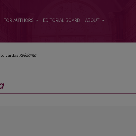
FOR AUTHORS
EDITORIAL BOARD
ABOUT
to vardas
Kvė́darna
a