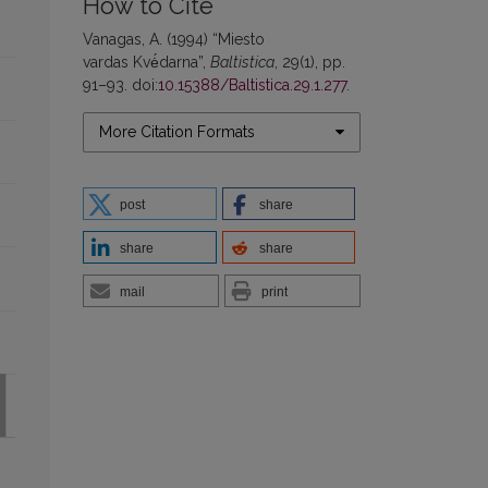
How to Cite
Vanagas, A. (1994) “Miesto
vardas Kvė́darna”,
Baltistica
, 29(1), pp.
91–93. doi:
10.15388/Baltistica.29.1.277
.
More Citation Formats
post
share
share
share
mail
print