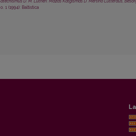
Catechismus D. M. Lutheri. Máźas Katgismas D. Mertino Lutteraus, Besor
o. 1 (1994): Baltistica
La