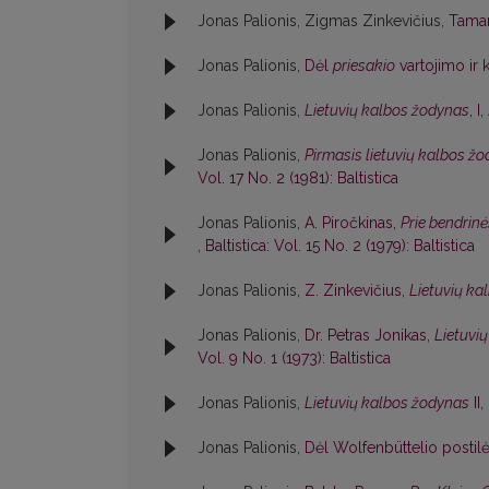
Jonas Palionis, Zigmas Zinkevičius,
Tama
Jonas Palionis,
Dėl
priesakio
vartojimo ir
Jonas Palionis,
Lietuvių kalbos žodynas
, I
Jonas Palionis,
Pirmasis lietuvių kalbos ž
Vol. 17 No. 2 (1981): Baltistica
Jonas Palionis,
A. Piročkinas,
Prie bendrin
,
Baltistica: Vol. 15 No. 2 (1979): Baltistica
Jonas Palionis,
Z. Zinkevičius,
Lietuvių kal
Jonas Palionis,
Dr. Petras Jonikas,
Lietuvių
Vol. 9 No. 1 (1973): Baltistica
Jonas Palionis,
Lietuvių kalbos žodynas
II
Jonas Palionis,
Dėl Wolfenbüttelio postil