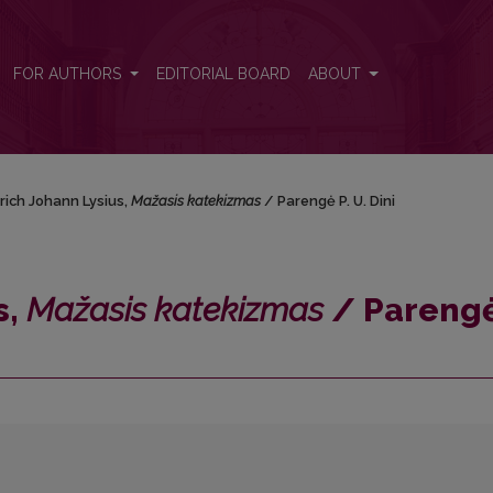
 Parengė P. U. Dini
FOR AUTHORS
EDITORIAL BOARD
ABOUT
rich Johann Lysius,
Mažasis katekizmas
/ Parengė P. U. Dini
s,
Mažasis katekizmas
/ Parengė