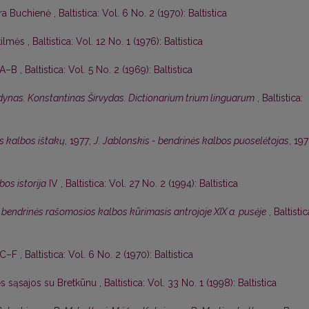
ra Buchienė
,
Baltistica: Vol. 6 No. 2 (1970): Baltistica
 kilmės
,
Baltistica: Vol. 12 No. 1 (1976): Baltistica
, A–B
,
Baltistica: Vol. 5 No. 2 (1969): Baltistica
odynas. Konstantinas Širvydas. Dictionarium trium linguarum
,
Baltistica:
ės kalbos ištakų
, 1977;
J. Jablonskis - bendrinės kalbos puoselėtojas
, 19
bos istorija
IV
,
Baltistica: Vol. 27 No. 2 (1994): Baltistica
 bendrinės rašomosios kalbos kūrimasis antrojoje XIX a. pusėje
,
Baltistic
, C–F
,
Baltistica: Vol. 6 No. 2 (1970): Baltistica
ės sąsajos su Bretkūnu
,
Baltistica: Vol. 33 No. 1 (1998): Baltistica