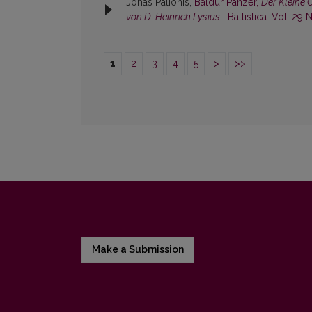
Jonas Palionis,
Baldur Panzer,
Der Kleine 
von D. Heinrich Lysius
,
Baltistica: Vol. 29 N
1
2
3
4
5
>
>>
Make a Submission