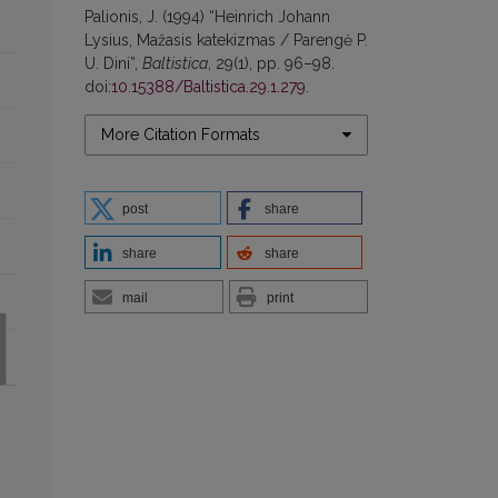
Palionis, J. (1994) “Heinrich Johann
Lysius, Mažasis katekizmas / Parengė P.
U. Dini”,
Baltistica
, 29(1), pp. 96–98.
doi:
10.15388/Baltistica.29.1.279
.
More Citation Formats
post
share
share
share
mail
print