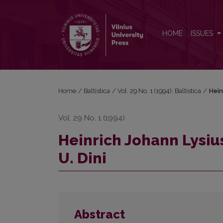
Heinrich Johann Lysius, <i>Mažasis katekizmas</i> /
HOME
ISSUES
Home
/
Baltistica
/
Vol. 29 No. 1 (1994): Baltistica
/
Hein
Vol. 29 No. 1 (1994)
Heinrich Johann Lysiu
U. Dini
Abstract