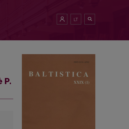
LT
 P.