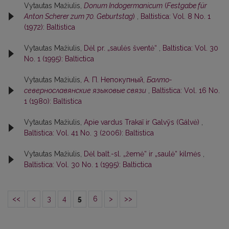
Vytautas Mažiulis,
Donum Indogermanicum
(
Festgabe für
Anton Scherer zum 70. Geburtstag
)
,
Baltistica: Vol. 8 No. 1
(1972): Baltistica
Vytautas Mažiulis,
Dėl pr. „saulės šventė“
,
Baltistica: Vol. 30
No. 1 (1995): Baltictica
Vytautas Mažiulis,
А. П. Непокупный,
Балто-
севернославянские языковые связи
,
Baltistica: Vol. 16 No.
1 (1980): Baltistica
Vytautas Mažiulis,
Apie vardus Trakaĩ ir Galvỹs (Gálvė)
,
Baltistica: Vol. 41 No. 3 (2006): Baltistica
Vytautas Mažiulis,
Dėl balt.-sl. „žemė“ ir „saulė“ kilmės
,
Baltistica: Vol. 30 No. 1 (1995): Baltictica
<<
<
3
4
5
6
>
>>