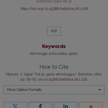
Published 1994-05-31
https://doi.org/10.15388/baltistica.28.1.228
PDF
Keywords
etimologija
prūsų kalba
gasto
How to Cite
Mažiulis, V. (1994) “Dėl pr. gasto etimologijos”,
Baltistica
, 28(1),
pp. 82–83. doi:
10.15388/baltistica.28.1.228
.
More Citation Formats