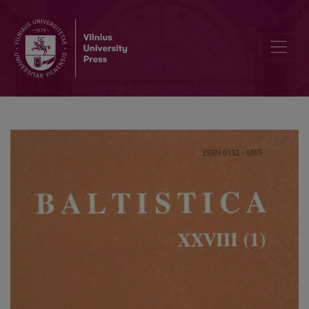
Dėl pr. <i>gasto</i> etimologijos