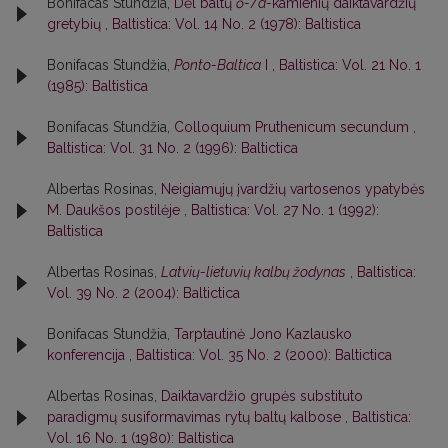
Bonifacas Stundžia,
Dėl baltų
ŏ-
/
ā-
kamienių daiktavardžių
gretybių
,
Baltistica: Vol. 14 No. 2 (1978): Baltistica
Bonifacas Stundžia,
Ponto-Baltica
I
,
Baltistica: Vol. 21 No. 1
(1985): Baltistica
Bonifacas Stundžia,
Colloquium Pruthenicum secundum
,
Baltistica: Vol. 31 No. 2 (1996): Baltictica
Albertas Rosinas,
Neigiamųjų įvardžių vartosenos ypatybės
M. Daukšos postilėje
,
Baltistica: Vol. 27 No. 1 (1992):
Baltistica
Albertas Rosinas,
Latvių-lietuvių kalbų žodynas
,
Baltistica:
Vol. 39 No. 2 (2004): Baltictica
Bonifacas Stundžia,
Tarptautinė Jono Kazlausko
konferencija
,
Baltistica: Vol. 35 No. 2 (2000): Baltictica
Albertas Rosinas,
Daiktavardžio grupės substituto
paradigmų susiformavimas rytų baltų kalbose
,
Baltistica:
Vol. 16 No. 1 (1980): Baltistica