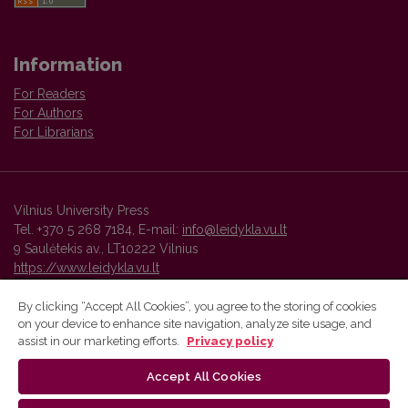
Information
For Readers
For Authors
For Librarians
Vilnius University Press
Tel. +370 5 268 7184, E-mail:
info@leidykla.vu.lt
9 Saulėtekis av., LT10222 Vilnius
https://www.leidykla.vu.lt
By clicking “Accept All Cookies”, you agree to the storing of cookies
on your device to enhance site navigation, analyze site usage, and
Vilnius University Press platform and metadata are distributed by
assist in our marketing efforts.
Privacy policy
Creative Commons International License
.
Accept All Cookies