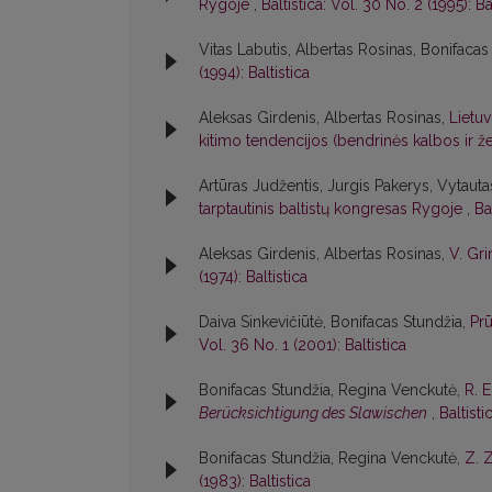
Rygoje
,
Baltistica: Vol. 30 No. 2 (1995): Ba
Vitas Labutis, Albertas Rosinas, Bonifacas
(1994): Baltistica
Aleksas Girdenis, Albertas Rosinas,
Lietuv
kitimo tendencijos (bendrinės kalbos ir
Artūras Judžentis, Jurgis Pakerys, Vytautas
tarptautinis baltistų kongresas Rygoje
,
Ba
Aleksas Girdenis, Albertas Rosinas,
V. Gri
(1974): Baltistica
Daiva Sinkevičiūtė, Bonifacas Stundžia,
Pr
Vol. 36 No. 1 (2001): Baltistica
Bonifacas Stundžia, Regina Venckutė,
R. 
Berücksichtigung des Slawischen
,
Baltisti
Bonifacas Stundžia, Regina Venckutė,
Z. 
(1983): Baltistica