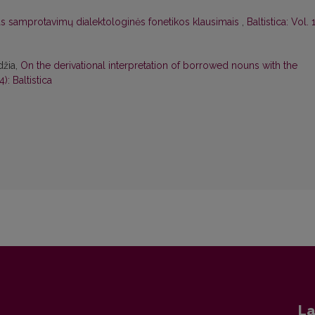
as samprotavimų dialektologinės fonetikos klausimais
,
Baltistica: Vol. 
džia,
On the derivational interpretation of borrowed nouns with the
): Baltistica
La