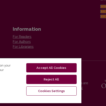
Information
For Readers
For Authors
For Librarians
 on your
Accept All Cookies
our
Reject All
Vilnius University Press platform and metadata are
distributed by
Creative Commons International
Cookies Settings
License
.