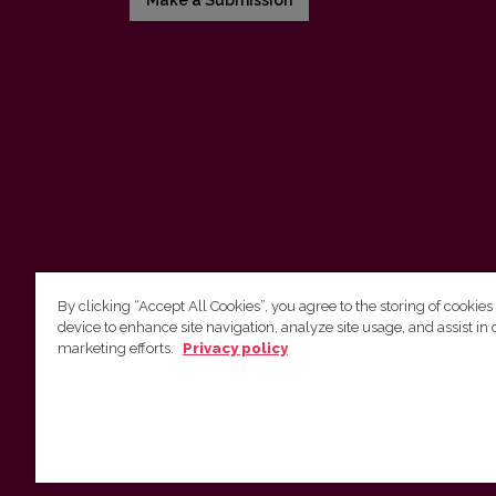
Make a Submission
By clicking “Accept All Cookies”, you agree to the storing of cookies
device to enhance site navigation, analyze site usage, and assist in 
Vilnius University Press
marketing efforts.
Privacy policy
Tel. +370 5 268 7184, E-mail:
info@leidykla.vu.lt
9 Saulėtekis av., LT10222 Vilnius
https://www.leidykla.vu.lt