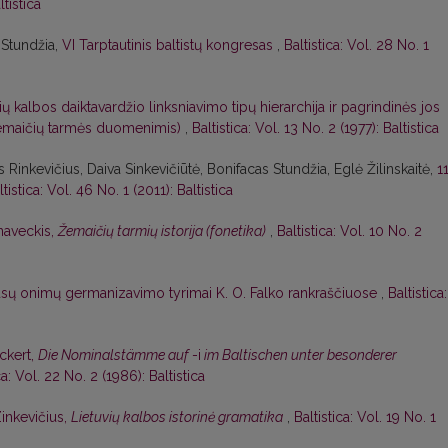
ltistica
 Stundžia,
VI Tarptautinis baltistų kongresas
,
Baltistica: Vol. 28 No. 1
ių kalbos daiktavardžio linksniavimo tipų hierarchija ir pagrindinės jos
 žemaičių tarmės duomenimis)
,
Baltistica: Vol. 13 No. 2 (1977): Baltistica
 Rinkevičius, Daiva Sinkevičiūtė, Bonifacas Stundžia, Eglė Žilinskaitė,
1
ltistica: Vol. 46 No. 1 (2011): Baltistica
naveckis,
Žemaičių tarmių istorija (fonetika)
,
Baltistica: Vol. 10 No. 2
ūsų onimų germanizavimo tyrimai K. O. Falko rankraščiuose
,
Baltistica:
Eckert,
Die Nominalstämme auf
-i
im Baltischen unter besonderer
ca: Vol. 22 No. 2 (1986): Baltistica
Zinkevičius,
Lietuvių kalbos istorinė gramatika
,
Baltistica: Vol. 19 No. 1