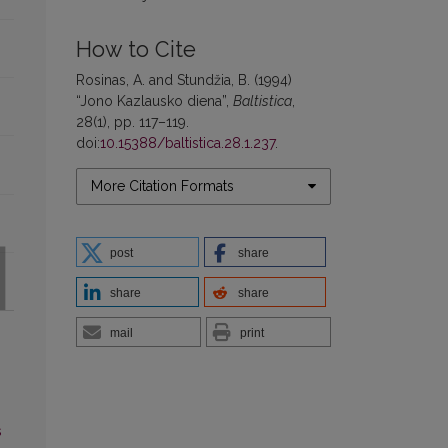
How to Cite
Rosinas, A. and Stundžia, B. (1994)
“Jono Kazlausko diena”,
Baltistica
,
28(1), pp. 117–119.
doi:
10.15388/baltistica.28.1.237
.
More Citation Formats
post
share
share
share
mail
print
s