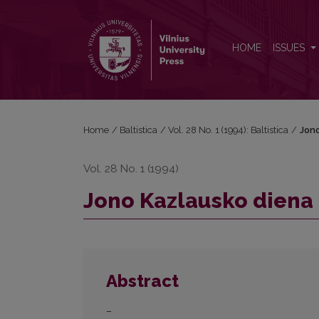
Jono Kazlausko diena
HOME
ISSUES
Home
/
Baltistica
/
Vol. 28 No. 1 (1994): Baltistica
/
Jono
Vol. 28 No. 1 (1994)
Jono Kazlausko diena
Abstract
–