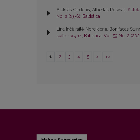
Aleksas Girdenis, Albertas Rosinas,
Kelet
No. 2 (1976): Baltistica
Lina Inčiuraitė-Noreikienė, Bonifacas Stun
suffix
-acij-a
,
Baltistica: Vol. 59 No. 2 (2024
1
2
3
4
5
>
>>