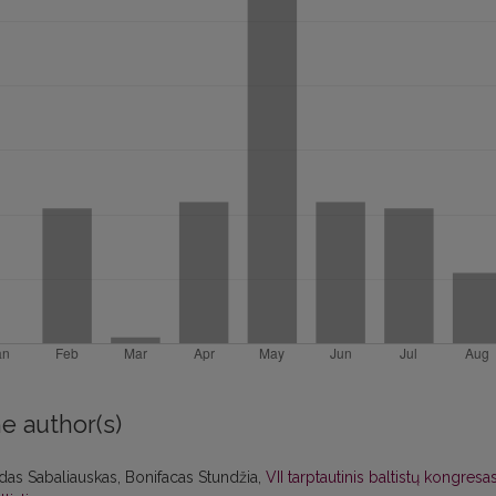
e author(s)
das Sabaliauskas, Bonifacas Stundžia,
VII tarptautinis baltistų kongresa