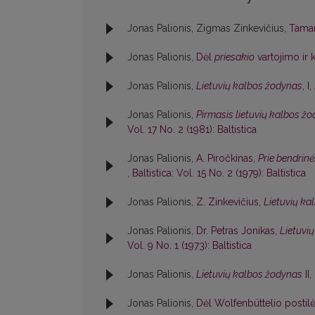
Jonas Palionis, Zigmas Zinkevičius,
Tama
Jonas Palionis,
Dėl
priesakio
vartojimo ir
Jonas Palionis,
Lietuvių kalbos žodynas
, I
Jonas Palionis,
Pirmasis lietuvių kalbos ž
Vol. 17 No. 2 (1981): Baltistica
Jonas Palionis,
A. Piročkinas,
Prie bendrin
,
Baltistica: Vol. 15 No. 2 (1979): Baltistica
Jonas Palionis,
Z. Zinkevičius,
Lietuvių kal
Jonas Palionis,
Dr. Petras Jonikas,
Lietuvių
Vol. 9 No. 1 (1973): Baltistica
Jonas Palionis,
Lietuvių kalbos žodynas
II
Jonas Palionis,
Dėl Wolfenbüttelio postil