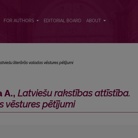
tība. Latviešu literārās valodas vēstures pētījumi</i>
FOR AUTHORS
EDITORIAL BOARD
ABOUT
Latviešu literārās valodas vēstures pētījumi
 A.,
Latviešu rakstības attīstība.
s vēstures pētījumi