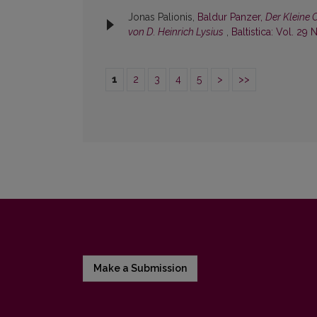
Jonas Palionis,
Baldur Panzer,
Der Kleine 
von D. Heinrich Lysius
,
Baltistica: Vol. 29 N
1
2
3
4
5
>
>>
Make a Submission