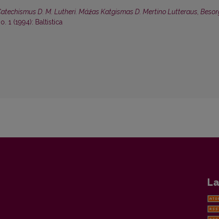
Catechismus D. M. Lutheri. Máźas Katgismas D. Mertino Lutteraus, Besor
o. 1 (1994): Baltistica
La