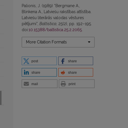
Palionis, J. (1989) “Bergmane A.,
Blinkena A., Latviešu rakstības attīstība.
Latviešu literārās valodas vēstures
pētījumi”,
Baltistica
, 25(2), pp. 192–195.
doi:
10.15388/baltistica.25.2.2065
.
More Citation Formats
post
share
share
share
mail
print