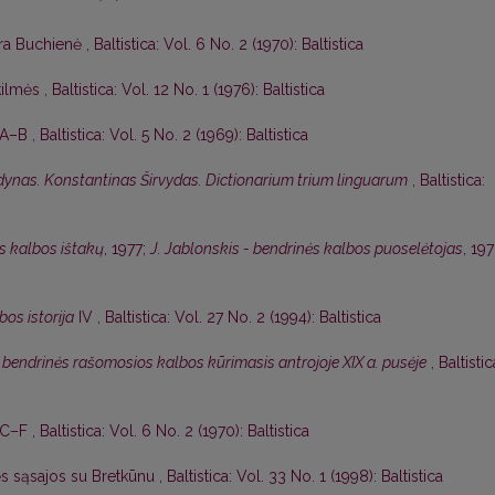
ra Buchienė
,
Baltistica: Vol. 6 No. 2 (1970): Baltistica
 kilmės
,
Baltistica: Vol. 12 No. 1 (1976): Baltistica
, A–B
,
Baltistica: Vol. 5 No. 2 (1969): Baltistica
odynas. Konstantinas Širvydas. Dictionarium trium linguarum
,
Baltistica:
ės kalbos ištakų
, 1977;
J. Jablonskis - bendrinės kalbos puoselėtojas
, 19
bos istorija
IV
,
Baltistica: Vol. 27 No. 2 (1994): Baltistica
 bendrinės rašomosios kalbos kūrimasis antrojoje XIX a. pusėje
,
Baltistic
, C–F
,
Baltistica: Vol. 6 No. 2 (1970): Baltistica
ės sąsajos su Bretkūnu
,
Baltistica: Vol. 33 No. 1 (1998): Baltistica