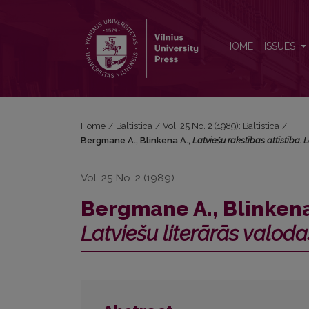
Bergmane A., Blinkena A., <i>Latviešu rakstības attīs
HOME
ISSUES
Home
/
Baltistica
/
Vol. 25 No. 2 (1989): Baltistica
/
Bergmane A., Blinkena A.,
Latviešu rakstības attīstība. 
Vol. 25 No. 2 (1989)
Bergmane A., Blinkena
Latviešu literārās valoda