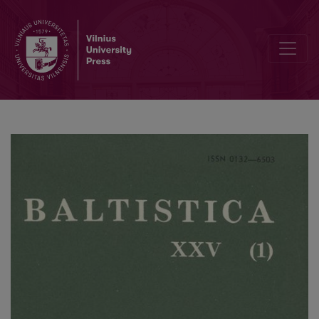
Lie. <i>gùlba</i> ir s. isl. <i>kolfr</i>