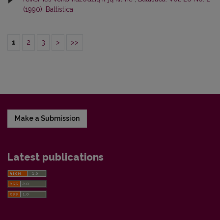
(1990): Baltistica
1
2
3
>
>>
Make a Submission
Latest publications