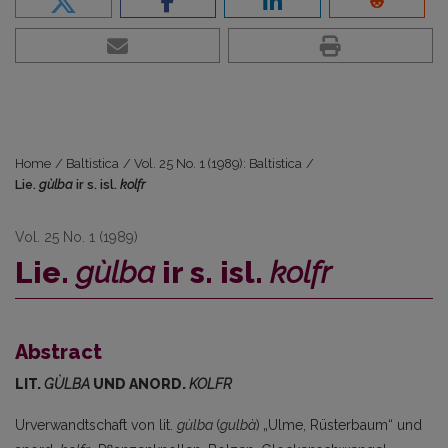
Home
/
Baltistica
/
Vol. 25 No. 1 (1989): Baltistica
/
Lie.
gùlba
ir s. isl.
kolfr
Vol. 25 No. 1 (1989)
Lie.
gùlba
ir s. isl.
kolfr
Abstract
LIT.
GÙLBA
UND ANORD.
KOLFR
Urverwandtschaft von lit.
gùlba
(
gulbà
)
„Ulme, Rüsterbaum“ und