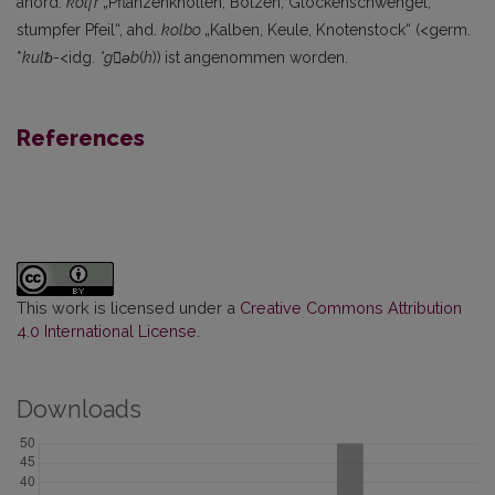
anord.
kolfr
„Pflanzen­knollen, Bolzen, Glockenschwengel,
stumpfer Pfeil“, ahd.
kolbo
„Kalben, Keule, Knotenstock“ (<germ.
*
kulᵬ
-<idg.
*gǝb
(
h
))
ist angenommen worden.
References
This work is licensed under a
Creative Commons Attribution
4.0 International License
.
Downloads