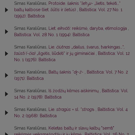
Simas Karaliūnas,
Protoide. šaknis *
leh
u-
„lietis, tekėti…“
3
baltų kalbose (liet.
liūtìs
ir
lietùs
)
,
Baltistica: Vol. 27 No. 1
(1992): Baltistica
Simas Karaliūnas,
Liet.
eikvóti
: reikšmė, daryba, etimologija
,
Baltistica: Vol. 28 No. 1 (1994): Baltistica
Simas Karaliūnas,
Lie.
čiùtnas
„dailus, švarus, tvarkingas…“,
taũsti (-čia)
„ilgėtis, liūdėti“ ir jų giminaičiai
,
Baltistica: Vol. 12
No. 1 (1976): Baltistica
Simas Karaliūnas,
Baltų šaknis *
dr̥-ž-
,
Baltistica: Vol. 7 No. 2
(1971): Baltistica
Simas Karaliūnas,
Iš žodžių kilmės aiškinimų
,
Baltistica: Vol.
14 No. 2 (1978): Baltistica
Simas Karaliūnas,
Lie.
stragùs
= sl. *
strogъ
,
Baltistica: Vol. 4
No. 2 (1968): Baltistica
Simas Karaliūnas,
Keletas baltų ir slavų kalbų "semti"
reikšmės veiksmažodžių ir jų kilmė
,
Baltistica: Vol. 26 No. 2