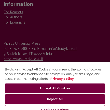
Information
For Readers
For Authors
For Librarians
Vilnius University Press
Tel. +370 5 268 7184, E-mail:
info@leidykla.vu.lt
9 Saulėtekis av., LT10222 Vilnius
https://www.leidykla.vu.lt
By clicking “Accept All Cookies”, you agree to the storing of cookies
on your device to enhance site navigation, analyze site usage, and
Vilnius University Press platform and metadata are distributed by
assist in our marketing efforts.
Privacy policy
Creative Commons International License
.
Accept All Cookies
Reject All
Cookies Settings