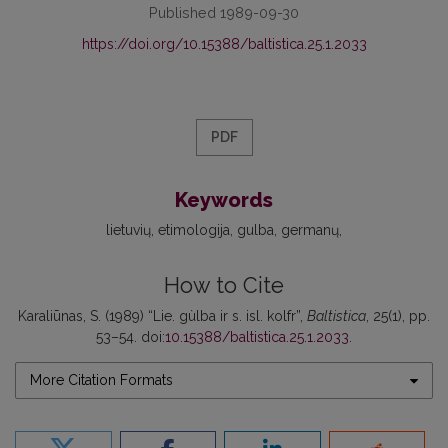
Published 1989-09-30
https://doi.org/10.15388/baltistica.25.1.2033
PDF
Keywords
lietuvių
etimologija
gulba
germanų
How to Cite
Karaliūnas, S. (1989) “Lie. gùlba ir s. isl. kolfr”,
Baltistica
, 25(1), pp.
53–54. doi:
10.15388/baltistica.25.1.2033
.
More Citation Formats