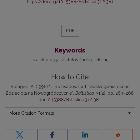
https://doi.org/10.15388/Baltistica.31.2.381
PDF
Keywords
dialektologija
Zietelos šnekta
tekstai
How to Cite
Vidugiris, A. (1996) “J. Rozwadowski, Litewska gwara okolic
Zdzięcioła na Nowogródczyźnie”,
Baltistica
, 31(2), pp. 263–266.
doi:
10.15388/Baltistica.31.2.381
.
More Citation Formats