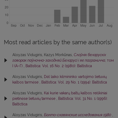
Most read articles by the same author(s)
Aloyzas Vidugiris, Kazys Morkūnas,
Слоўнiк беларускiх
гаворак паўночна-заходняй Беларусi i яе паграничча
, том
I (А–Г)
,
Baltistica: Vol. 16 No. 2 (1980): Baltistica
Aloyzas Vidugiris,
Dėl laiko kilmininko vartojimo lietuvių
kalbos tarmėse
,
Baltistica: Vol. 29 No. 1 (1994): Baltistica
Aloyzas Vidugiris,
Kai kurie vakarų baltų kalbos reiškiniai
pietinėse lietuvių tarmėse
,
Baltistica: Vol. 31 No. 1 (1996):
Baltictica
Aloyzas Vidugiris,
Балто-славянские исследования 1980
,