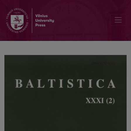
J. Rozwadowski, <i>Litewska gwara okolic Zdzięcioła na Nowogró