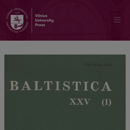
Mažmožis XI