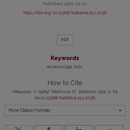
Published 1989-09-30
https://doi.org/10.15388/baltistica.25.1.2038
PDF
Keywords
akcentologija
kirtis
How to Cite
Vitkauskas, V. (1989) “Mažmožis XI”,
Baltistica
, 25(1), p. 65.
doi:
10.15388/baltistica.25.1.2038
.
More Citation Formats