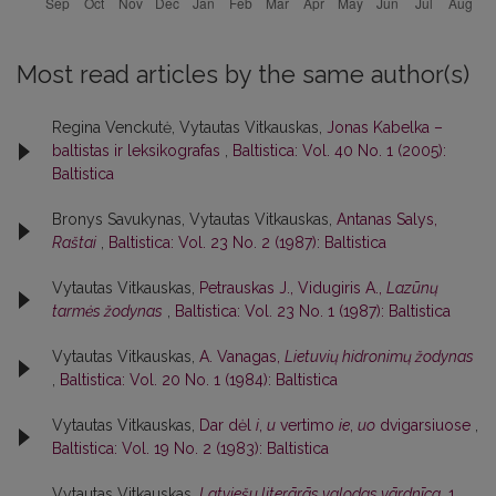
Most read articles by the same author(s)
Regina Venckutė, Vytautas Vitkauskas,
Jonas Kabelka –
baltistas ir leksikografas
,
Baltistica: Vol. 40 No. 1 (2005):
Baltistica
Bronys Savukynas, Vytautas Vitkauskas,
Antanas Salys,
Raštai
,
Baltistica: Vol. 23 No. 2 (1987): Baltistica
Vytautas Vitkauskas,
Petrauskas J., Vidugiris A.,
Lazūnų
tarmės žodynas
,
Baltistica: Vol. 23 No. 1 (1987): Baltistica
Vytautas Vitkauskas,
A. Vanagas,
Lietuvių hidronimų žodynas
,
Baltistica: Vol. 20 No. 1 (1984): Baltistica
Vytautas Vitkauskas,
Dar dėl
i
,
u
vertimo
ie
,
uo
dvigarsiuose
,
Baltistica: Vol. 19 No. 2 (1983): Baltistica
Vytautas Vitkauskas,
Latviešu literārās valodas vārdnīca
, 1.