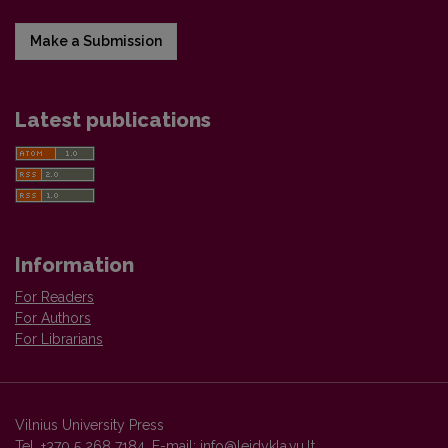
Make a Submission
Latest publications
Information
For Readers
For Authors
For Librarians
Vilnius University Press
Tel. +370 5 268 7184, E-mail:
info@leidykla.vu.lt