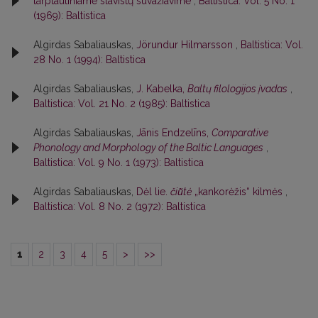
tarptautiniame slavistų suvažiavime
,
Baltistica: Vol. 5 No. 1
(1969): Baltistica
Algirdas Sabaliauskas,
Jörundur Hilmarsson
,
Baltistica: Vol.
28 No. 1 (1994): Baltistica
Algirdas Sabaliauskas,
J. Kabelka,
Baltų filologijos įvadas
,
Baltistica: Vol. 21 No. 2 (1985): Baltistica
Algirdas Sabaliauskas,
Jānis Endzelīns,
Comparative
Phonology and Morphology of the Baltic Languages
,
Baltistica: Vol. 9 No. 1 (1973): Baltistica
Algirdas Sabaliauskas,
Dėl lie.
čiū̃tė
„kankorėžis“ kilmės
,
Baltistica: Vol. 8 No. 2 (1972): Baltistica
1
2
3
4
5
>
>>