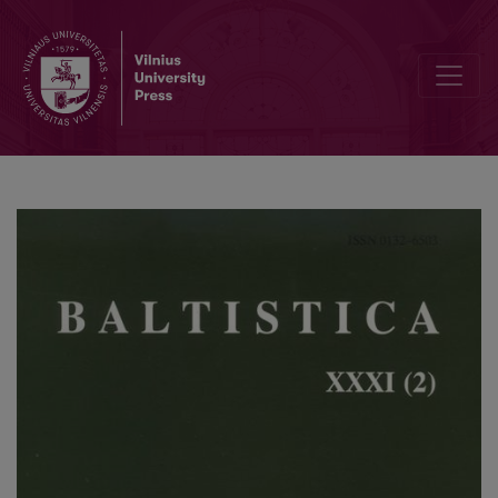
<i>Res Balticae</i>