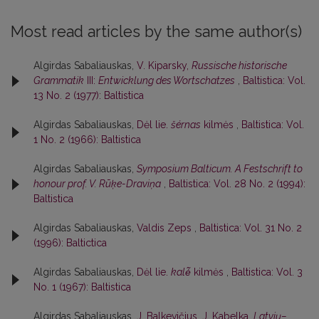
Most read articles by the same author(s)
Algirdas Sabaliauskas,
V. Kiparsky,
Russische historische
Grammatik
III:
Entwicklung des Wortschatzes
,
Baltistica: Vol.
13 No. 2 (1977): Baltistica
Algirdas Sabaliauskas,
Dėl lie.
šérnas
kilmės
,
Baltistica: Vol.
1 No. 2 (1966): Baltistica
Algirdas Sabaliauskas,
Symposium Balticum. A Festschrift to
honour prof. V. Rūķe-Draviņa
,
Baltistica: Vol. 28 No. 2 (1994):
Baltistica
Algirdas Sabaliauskas,
Valdis Zeps
,
Baltistica: Vol. 31 No. 2
(1996): Baltictica
Algirdas Sabaliauskas,
Dėl lie.
kalė̃
kilmės
,
Baltistica: Vol. 3
No. 1 (1967): Baltistica
Algirdas Sabaliauskas,
J. Balkevičius, J. Kabelka,
Latvių–