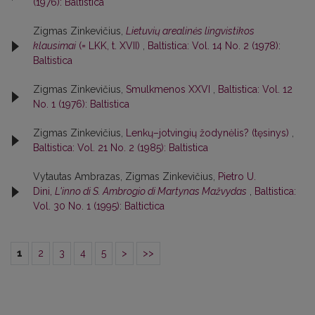
(1976): Baltistica
Zigmas Zinkevičius,
Lietuvių arealinės lingvistikos
klausimai
(= LKK, t. XVII)
,
Baltistica: Vol. 14 No. 2 (1978):
Baltistica
Zigmas Zinkevičius,
Smulkmenos XXVI
,
Baltistica: Vol. 12
No. 1 (1976): Baltistica
Zigmas Zinkevičius,
Lenkų–jotvingių žodynėlis? (tęsinys)
,
Baltistica: Vol. 21 No. 2 (1985): Baltistica
Vytautas Ambrazas, Zigmas Zinkevičius,
Pietro U.
Dini,
L'inno di S. Ambrogio di Martynas Mažvydas
,
Baltistica:
Vol. 30 No. 1 (1995): Baltictica
1
2
3
4
5
>
>>