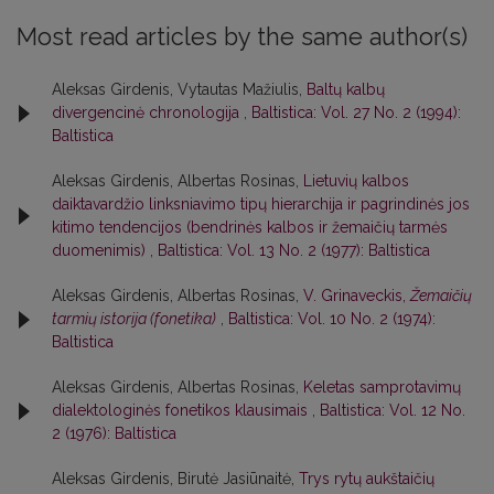
Most read articles by the same author(s)
Aleksas Girdenis, Vytautas Mažiulis,
Baltų kalbų
divergencinė chronologija
,
Baltistica: Vol. 27 No. 2 (1994):
Baltistica
Aleksas Girdenis, Albertas Rosinas,
Lietuvių kalbos
daiktavardžio linksniavimo tipų hierarchija ir pagrindinės jos
kitimo tendencijos (bendrinės kalbos ir žemaičių tarmės
duomenimis)
,
Baltistica: Vol. 13 No. 2 (1977): Baltistica
Aleksas Girdenis, Albertas Rosinas,
V. Grinaveckis,
Žemaičių
tarmių istorija (fonetika)
,
Baltistica: Vol. 10 No. 2 (1974):
Baltistica
Aleksas Girdenis, Albertas Rosinas,
Keletas samprotavimų
dialektologinės fonetikos klausimais
,
Baltistica: Vol. 12 No.
2 (1976): Baltistica
Aleksas Girdenis, Birutė Jasiūnaitė,
Trys rytų aukštaičių