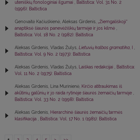
uteniškių fonologiniai ilgumai
,
Baltistica: Vol. 31 No. 2
(1996): Baltictica
Genovaitė Kačiuškienė, Aleksas Girdenis,
„Žiemgališkoji“
anaptiksė šiaurės panevėžiškių tarmėje ir jos kilmė
,
Baltistica: Vol. 18 No. 2 (1982): Baltistica
Aleksas Girdenis, Vladas Žulys,
Lietuvių kalbos gramatika
, I
,
Baltistica: Vol. 9 No. 2 (1973): Baltistica
Aleksas Girdenis, Vladas Žulys,
Laiškas redakcijai
,
Baltistica:
Vol. 11 No. 2 (1975): Baltistica
Aleksas Girdenis, Lina Murinienė,
Kirčio atitraukimas iš
akūtinių galūnių ir jo raida rytinėje šiaurės žemaičių tarmėje
,
Baltistica: Vol. 33 No. 2 (1998): Baltistica
Aleksas Girdenis,
Hierarchinė šiaurės žemaičių tarmės
klasifikacija
,
Baltistica: Vol. 17 No. 1 (1981): Baltistica
1
2
3
4
5
>
>>