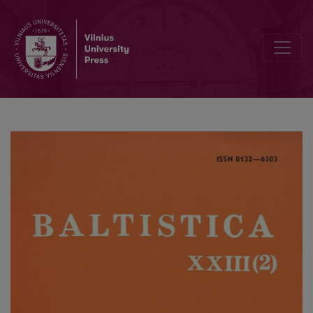
Pridėtinis <i>h-</i> senuosiuose lietuvių raštuose – priegaidės ženk