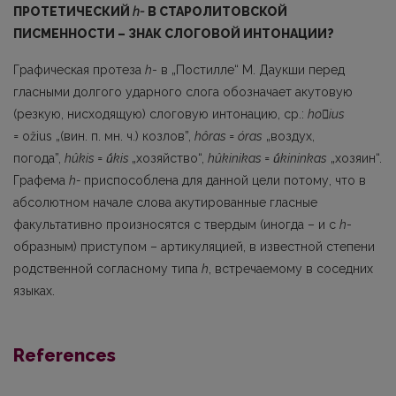
ПРОТЕТИЧЕСКИЙ
h-
В СТАРОЛИТОВСКОЙ
ПИСМЕННОСТИ – ЗНАК СЛОГОВОЙ ИНТОНАЦИИ?
Графическая протеза
h
- в „Постилле“ М. Даукши перед
гласными долгого ударного слога обозначает акутовую
(резкую, нисходящую) слоговую интонацию, ср.:
hoius
=
ožius „(вин. п. мн. ч.) козлов”,
hôras = óras
„воздух,
погода”,
hûkis = ū́kis
„хозяйство“,
hûkinikas = ū́kininkas
„хозяин“.
Графема
h-
приспособлена для данной цели потому, что в
абсолют­ном начале слова акутированные гласные
факультативно произносятся с твердым (иногда – и с
h
-
образным) приступом – артикуляцией, в известной степени
родственной согласному типа
h
, встречаемому в соседних
языках.
References