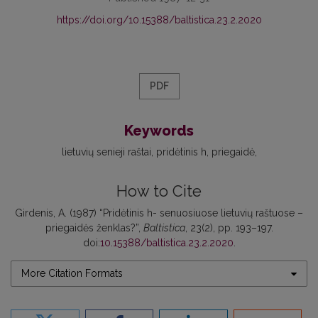
https://doi.org/10.15388/baltistica.23.2.2020
PDF
Keywords
lietuvių senieji raštai
pridėtinis h
priegaidė
How to Cite
Girdenis, A. (1987) “Pridėtinis h- senuosiuose lietuvių raštuose –
priegaidės ženklas?”,
Baltistica
, 23(2), pp. 193–197.
doi:
10.15388/baltistica.23.2.2020
.
More Citation Formats