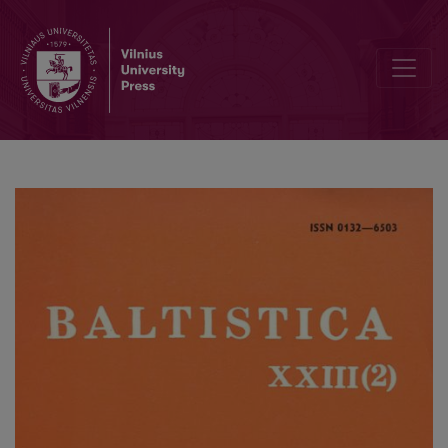
Antanas Salys, <i>Raštai</i>