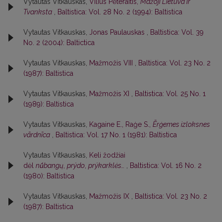
Vytautas Vitkauskas,
Vilius Pėteraitis,
Mažoji Lietuva ir
Tvanksta
,
Baltistica: Vol. 28 No. 2 (1994): Baltistica
Vytautas Vitkauskas,
Jonas Paulauskas
,
Baltistica: Vol. 39
No. 2 (2004): Baltictica
Vytautas Vitkauskas,
Mažmožis VIII
,
Baltistica: Vol. 23 No. 2
(1987): Baltistica
Vytautas Vitkauskas,
Mažmožis XI
,
Baltistica: Vol. 25 No. 1
(1989): Baltistica
Vytautas Vitkauskas,
Kagaine E., Raģe S.,
Ērģemes izloksnes
vārdnīca
,
Baltistica: Vol. 17 No. 1 (1981): Baltistica
Vytautas Vitkauskas,
Keli žodžiai
dėl
nū́bangų
,
prýdo
,
prýkarklės…
,
Baltistica: Vol. 16 No. 2
(1980): Baltistica
Vytautas Vitkauskas,
Mažmožis IX
,
Baltistica: Vol. 23 No. 2
(1987): Baltistica