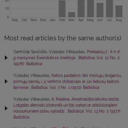
Most read articles by the same author(s)
Gertrūda Savičiūtė, Vytautas Vitkauskas,
Priebalsių
t
:
k
ir
d
:
g
maišymas Švendubrės šnektoje
,
Baltistica: Vol. 12 No. 2
(1976): Baltistica
Vytautas Vitkauskas,
Kelios pastabos dėl mišriųjų dvigarsių
pirmųjų sandų
i
,
u
vertimo dvibalsiais
ie
,
uo
lietuvių kalbos
tarmėse
,
Baltistica: Vol. 7 No. 1 (1971): Baltistica
Vytautas Vitkauskas,
A. Reķēna,
Amatniecība leksika dažās
Latgales dienvidu izloksnēs un tās sakari ar atbilstošajiem
nosaukumiem slāvu valodās
,
Baltistica: Vol. 13 No. 2 (1977):
Baltistica