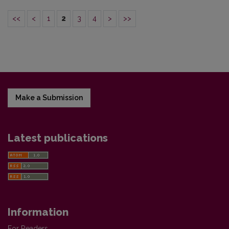
<<
<
1
2
3
4
>
>>
Make a Submission
Latest publications
Information
For Readers