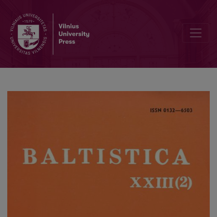
<i>Ponto-Baltica</i> 2–3