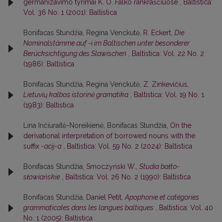
germanizavimo tyrimai K. O. Falko rankraščiuose
,
Baltistica:
Vol. 36 No. 1 (2001): Baltistica
Bonifacas Stundžia, Regina Venckutė,
R. Eckert,
Die
Nominalstämme auf
-i
im Baltischen unter besonderer
Berücksichtigung des Slawischen
,
Baltistica: Vol. 22 No. 2
(1986): Baltistica
Bonifacas Stundžia, Regina Venckutė,
Z. Zinkevičius,
Lietuvių kalbos istorinė gramatika
,
Baltistica: Vol. 19 No. 1
(1983): Baltistica
Lina Inčiuraitė-Noreikienė, Bonifacas Stundžia,
On the
derivational interpretation of borrowed nouns with the
suffix
-acij-a
,
Baltistica: Vol. 59 No. 2 (2024): Baltistica
Bonifacas Stundžia,
Smoczyński W.,
Studia bałto-
słowiańskie
,
Baltistica: Vol. 26 No. 2 (1990): Baltistica
Bonifacas Stundžia,
Daniel Petit,
Apophonie et catégories
grammaticales dans les langues baltiques
,
Baltistica: Vol. 40
No. 1 (2005): Baltistica