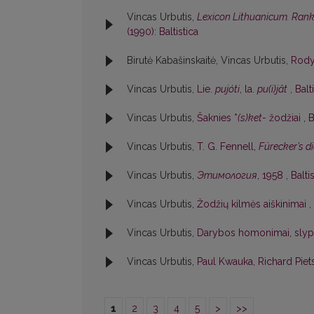
Vincas Urbutis,
Lexicon Lithuanicum. Rankr
(1990): Baltistica
Birutė Kabašinskaitė, Vincas Urbutis,
Rod
Vincas Urbutis,
Lie.
pujóti
, la.
pu(i)jât
,
Balt
Vincas Urbutis,
Šaknies *
(s)ket-
žodžiai
,
B
Vincas Urbutis,
T. G. Fennell,
Fürecker’s 
Vincas Urbutis,
Этимология
, 1958
,
Balti
Vincas Urbutis,
Žodžių kilmės aiškinimai
,
Vincas Urbutis,
Darybos homonimai, slypi
Vincas Urbutis,
Paul Kwauka, Richard Piet
1
2
3
4
5
>
>>