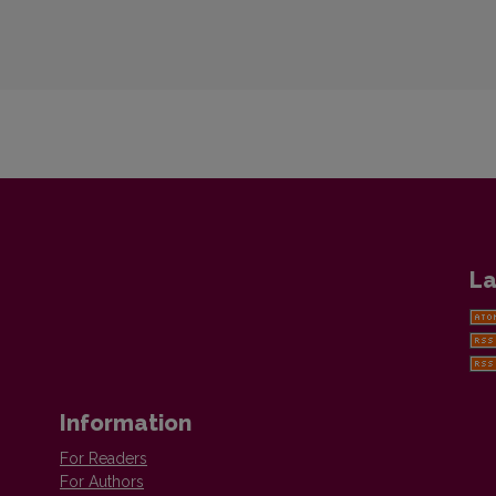
La
Information
For Readers
For Authors