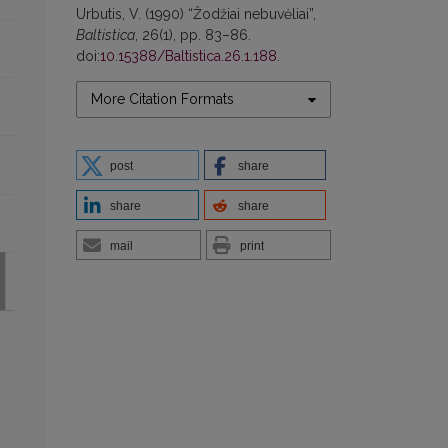
Urbutis, V. (1990) “Žodžiai nebuvėliai”,
Baltistica
, 26(1), pp. 83–86.
doi:
10.15388/Baltistica.26.1.188
.
More Citation Formats
post
share
share
share
mail
print