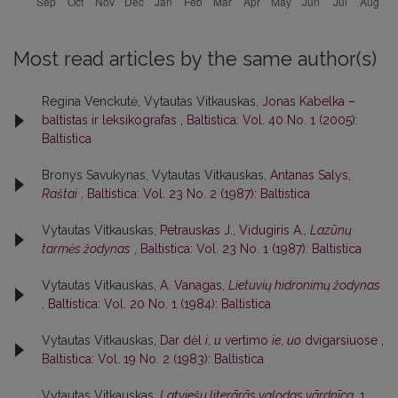
Most read articles by the same author(s)
Regina Venckutė, Vytautas Vitkauskas,
Jonas Kabelka –
baltistas ir leksikografas
,
Baltistica: Vol. 40 No. 1 (2005):
Baltistica
Bronys Savukynas, Vytautas Vitkauskas,
Antanas Salys,
Raštai
,
Baltistica: Vol. 23 No. 2 (1987): Baltistica
Vytautas Vitkauskas,
Petrauskas J., Vidugiris A.,
Lazūnų
tarmės žodynas
,
Baltistica: Vol. 23 No. 1 (1987): Baltistica
Vytautas Vitkauskas,
A. Vanagas,
Lietuvių hidronimų žodynas
,
Baltistica: Vol. 20 No. 1 (1984): Baltistica
Vytautas Vitkauskas,
Dar dėl
i
,
u
vertimo
ie
,
uo
dvigarsiuose
,
Baltistica: Vol. 19 No. 2 (1983): Baltistica
Vytautas Vitkauskas,
Latviešu literārās valodas vārdnīca
, 1.