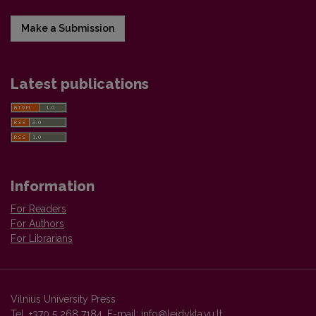
Make a Submission
Latest publications
Information
For Readers
For Authors
For Librarians
Vilnius University Press
Tel. +370 5 268 7184, E-mail:
info@leidykla.vu.lt