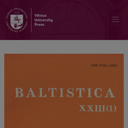
Mažmožis VII