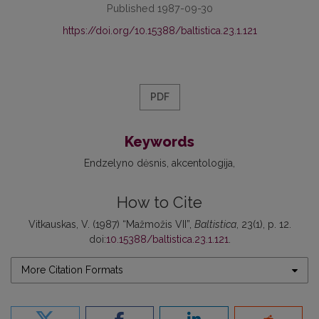
Published 1987-09-30
https://doi.org/10.15388/baltistica.23.1.121
PDF
Keywords
Endzelyno dėsnis
akcentologija
How to Cite
Vitkauskas, V. (1987) “Mažmožis VII”,
Baltistica
, 23(1), p. 12.
doi:
10.15388/baltistica.23.1.121
.
More Citation Formats