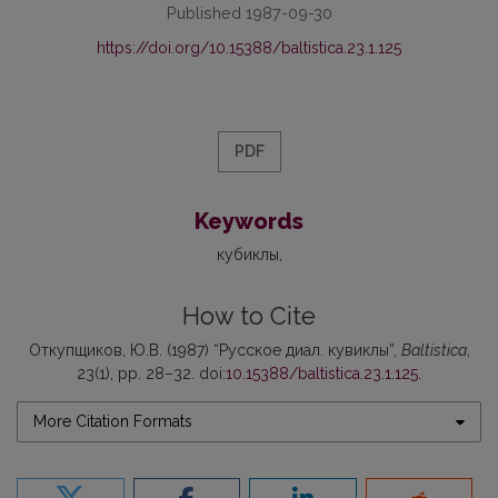
Published 1987-09-30
https://doi.org/10.15388/baltistica.23.1.125
PDF
Keywords
кубиклы
How to Cite
Откупщиков, Ю.В. (1987) “Русское диал. кувиклы”,
Baltistica
,
23(1), pp. 28–32. doi:
10.15388/baltistica.23.1.125
.
More Citation Formats