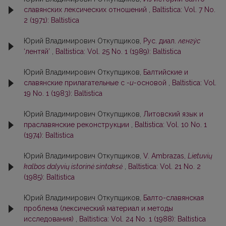
славянских лексических отношений
,
Baltistica: Vol. 7 No.
2 (1971): Baltistica
Юрий Владимирович Откупщиков,
Рус. диал.
ленгу́с
‘лентяй’
,
Baltistica: Vol. 25 No. 1 (1989): Baltistica
Юрий Владимирович Откупщиков,
Балтийские и
славянские прилагательные с
-u-
основой
,
Baltistica: Vol.
19 No. 1 (1983): Baltistica
Юрий Владимирович Откупщиков,
Литовский язык и
праславянские реконструкции
,
Baltistica: Vol. 10 No. 1
(1974): Baltistica
Юрий Владимирович Откупщиков,
V. Ambrazas,
Lietuvių
kalbos dalyvių istorinė sintaksė
,
Baltistica: Vol. 21 No. 2
(1985): Baltistica
Юрий Владимирович Откупщиков,
Балто-славянская
проблема (лексический материал и методы
исследования)
,
Baltistica: Vol. 24 No. 1 (1988): Baltistica