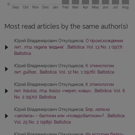
Most read articles by the same author(s)
Юрий Владимирович Откупщиков,
О происхождении
лит., лтш. ragana ‘ведьма’
,
Baltistica: Vol. 13 No. 1 (1977):
Baltistica
Юрий Владимирович Откупщиков,
К этимологии
лит.
gur̃bas
,
Baltistica: Vol. 12 No. 1 (1976): Baltistica
Юрий Владимирович Откупщиков,
К этимологии
лит.
káušas
, лтш.
kaûss
«череп, ковш»
,
Baltistica: Vol. 6
No. 2 (1970): Baltistica
Юрий Владимирович Откупщиков,
Блр.
лапiкла
«заплата» – балтизм или «псевдобалтизм»?
,
Baltistica:
Vol. 25 No. 2 (1989): Baltistica
Юрий Владимирович Откупщиков,
Из истории балто-