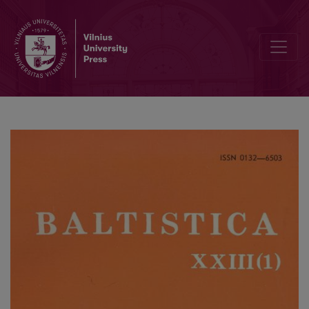
Русское диал. <i>кувиклы</i>