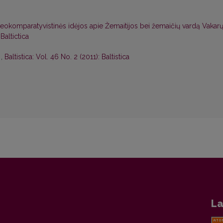
leokomparatyvistinės idėjos apie Žemaitijos bei žemaičių vardą Vakar
 Baltictica
d
,
Baltistica: Vol. 46 No. 2 (2011): Baltistica
La