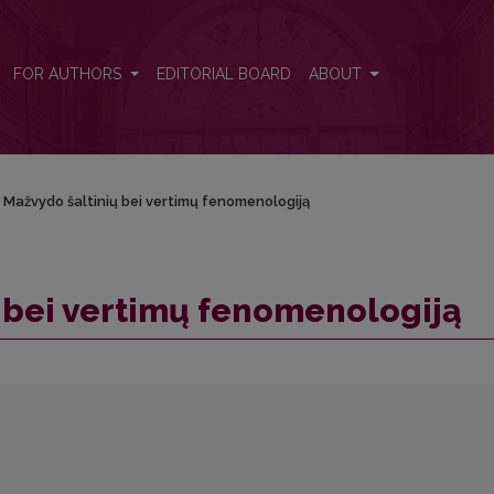
FOR AUTHORS
EDITORIAL BOARD
ABOUT
 Mažvydo šaltinių bei vertimų fenomenologiją
 bei vertimų fenomenologiją