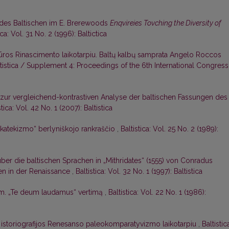
des Baltischen im E. Brerewoods
Enqvireies Tovching the Diversity of
ica: Vol. 31 No. 2 (1996): Baltictica
tūros Rinascimento laikotarpiu. Baltų kalbų samprata Angelo Roccos
altistica / Supplement 4: Proceedings of the 6th International Congress
zur vergleichend-kontrastiven Analyse der baltischen Fassungen des
stica: Vol. 42 No. 1 (2007): Baltistica
 katekizmo“ berlyniškojo rankraščio
,
Baltistica: Vol. 25 No. 2 (1989):
über die baltischen Sprachen in „Mithridates“ (1555) von Conradus
en in der Renaissance
,
Baltistica: Vol. 32 No. 1 (1997): Baltistica
m. „Te deum laudamus“ vertimą
,
Baltistica: Vol. 22 No. 1 (1986):
s istoriografijos Renesanso paleokomparatyvizmo laikotarpiu
,
Baltistic