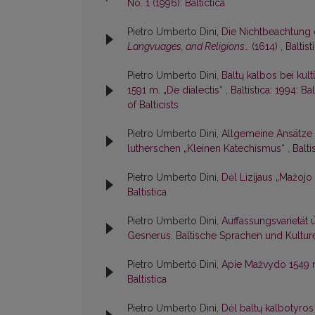
No. 1 (1996): Baltictica
Pietro Umberto Dini,
Die Nichtbeachtung 
Langvuages, and Religions…
(1614)
,
Baltist
Pietro Umberto Dini,
Baltų kalbos bei kul
1591 m. „De dialectis“
,
Baltistica: 1994: B
of Balticists
Pietro Umberto Dini,
Allgemeine Ansätze 
lutherschen „Kleinen Katechismus“
,
Balti
Pietro Umberto Dini,
Dėl Lizijaus „Mažojo
Baltistica
Pietro Umberto Dini,
Auffassungsvarietät 
Gesnerus. Baltische Sprachen und Kultur
Pietro Umberto Dini,
Apie Mažvydo 1549 
Baltistica
Pietro Umberto Dini,
Dėl baltų kalbotyro