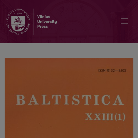
1728 m. klaipėdiškių žodyno leksikografiniai šaltiniai