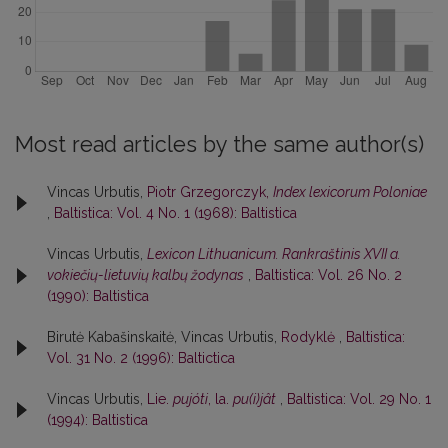
Most read articles by the same author(s)
Vincas Urbutis,
Piotr Grzegorczyk,
Index lexicorum Poloniae
,
Baltistica: Vol. 4 No. 1 (1968): Baltistica
Vincas Urbutis,
Lexicon Lithuanicum. Rankraštinis XVII a.
vokiečių-lietuvių kalbų žodynas
,
Baltistica: Vol. 26 No. 2
(1990): Baltistica
Birutė Kabašinskaitė, Vincas Urbutis,
Rodyklė
,
Baltistica:
Vol. 31 No. 2 (1996): Baltictica
Vincas Urbutis,
Lie.
pujóti
, la.
pu(i)jât
,
Baltistica: Vol. 29 No. 1
(1994): Baltistica