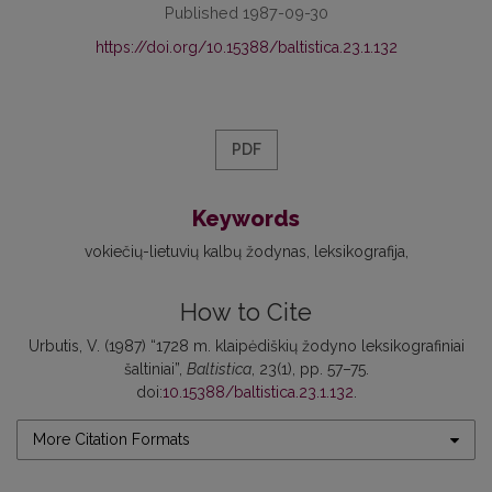
Published 1987-09-30
https://doi.org/10.15388/baltistica.23.1.132
PDF
Keywords
vokiečių-lietuvių kalbų žodynas
leksikografija
How to Cite
Urbutis, V. (1987) “1728 m. klaipėdiškių žodyno leksikografiniai
šaltiniai”,
Baltistica
, 23(1), pp. 57–75.
doi:
10.15388/baltistica.23.1.132
.
More Citation Formats