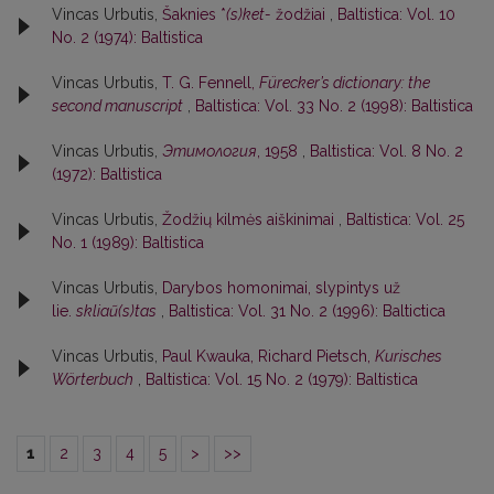
Vincas Urbutis,
Šaknies *
(s)ket-
žodžiai
,
Baltistica: Vol. 10
No. 2 (1974): Baltistica
Vincas Urbutis,
T. G. Fennell,
Fürecker’s dictionary: the
second manuscript
,
Baltistica: Vol. 33 No. 2 (1998): Baltistica
Vincas Urbutis,
Этимология
, 1958
,
Baltistica: Vol. 8 No. 2
(1972): Baltistica
Vincas Urbutis,
Žodžių kilmės aiškinimai
,
Baltistica: Vol. 25
No. 1 (1989): Baltistica
Vincas Urbutis,
Darybos homonimai, slypintys už
lie.
skliaũ(s)tas
,
Baltistica: Vol. 31 No. 2 (1996): Baltictica
Vincas Urbutis,
Paul Kwauka, Richard Pietsch,
Kurisches
Wörterbuch
,
Baltistica: Vol. 15 No. 2 (1979): Baltistica
1
2
3
4
5
>
>>