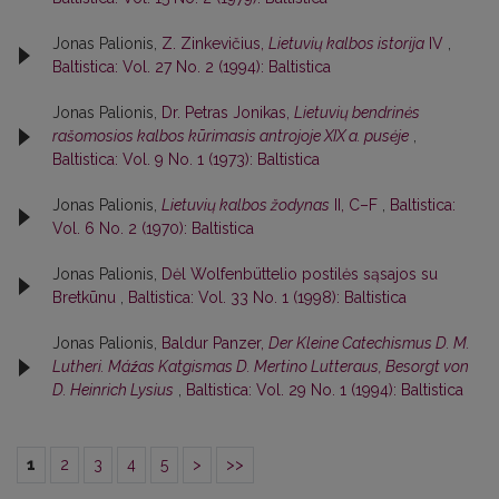
Jonas Palionis,
Z. Zinkevičius,
Lietuvių kalbos istorija
IV
,
Baltistica: Vol. 27 No. 2 (1994): Baltistica
Jonas Palionis,
Dr. Petras Jonikas,
Lietuvių bendrinės
rašomosios kalbos kūrimasis antrojoje XIX a. pusėje
,
Baltistica: Vol. 9 No. 1 (1973): Baltistica
Jonas Palionis,
Lietuvių kalbos žodynas
II, C–F
,
Baltistica:
Vol. 6 No. 2 (1970): Baltistica
Jonas Palionis,
Dėl Wolfenbüttelio postilės sąsajos su
Bretkūnu
,
Baltistica: Vol. 33 No. 1 (1998): Baltistica
Jonas Palionis,
Baldur Panzer,
Der Kleine Catechismus D. M.
Lutheri. Máźas Katgismas D. Mertino Lutteraus, Besorgt von
D. Heinrich Lysius
,
Baltistica: Vol. 29 No. 1 (1994): Baltistica
1
2
3
4
5
>
>>