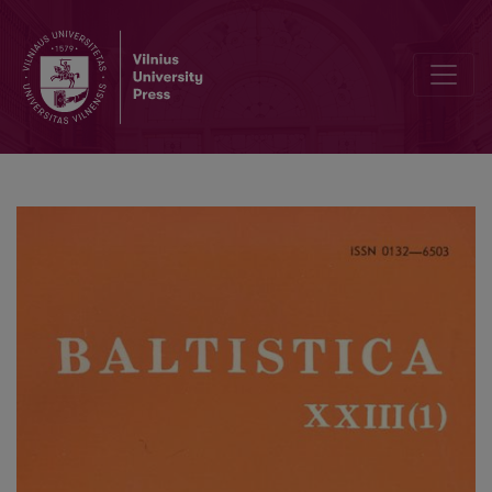
<i>Acta Baltico-Slavica</i> XIV