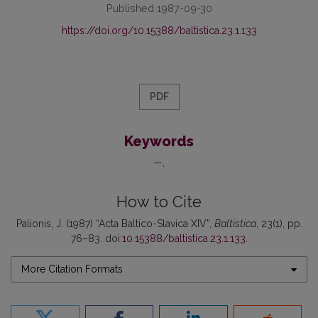
Published 1987-09-30
https://doi.org/10.15388/baltistica.23.1.133
PDF
Keywords
—
How to Cite
Palionis, J. (1987) “Acta Baltico-Slavica XIV”,
Baltistica
, 23(1), pp.
76–83. doi:
10.15388/baltistica.23.1.133
.
More Citation Formats