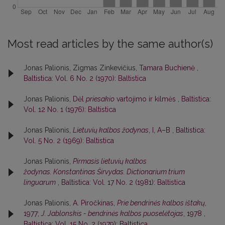
Most read articles by the same author(s)
Jonas Palionis, Zigmas Zinkevičius,
Tamara Buchienė
,
Baltistica: Vol. 6 No. 2 (1970): Baltistica
Jonas Palionis,
Dėl
priesakio
vartojimo ir kilmės
,
Baltistica:
Vol. 12 No. 1 (1976): Baltistica
Jonas Palionis,
Lietuvių kalbos žodynas
, I, A–B
,
Baltistica:
Vol. 5 No. 2 (1969): Baltistica
Jonas Palionis,
Pirmasis lietuvių kalbos
žodynas. Konstantinas Širvydas. Dictionarium trium
linguarum
,
Baltistica: Vol. 17 No. 2 (1981): Baltistica
Jonas Palionis,
A. Piročkinas,
Prie bendrinės kalbos ištakų
,
1977;
J. Jablonskis - bendrinės kalbos puoselėtojas
, 1978
,
Baltistica: Vol. 15 No. 2 (1979): Baltistica