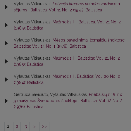
Vytautas Vitkauskas,
Latviešu literārās valodas vārdnīca
, 1.
sējums
,
Baltistica: Vol. 11 No. 2 (1975): Baltistica
Vytautas Vitkauskas,
Mažmožis III
,
Baltistica: Vol. 21 No. 2
(1985): Baltistica
Vytautas Vitkauskas,
Mėsos pavadinimai žemaičių šnektose
,
Baltistica: Vol. 14 No. 1 (1978): Baltistica
Vytautas Vitkauskas,
Mažmožis II
,
Baltistica: Vol. 21 No. 2
(1985): Baltistica
Vytautas Vitkauskas,
Mažmožis I
,
Baltistica: Vol. 20 No. 2
(1984): Baltistica
Gertrūda Savičiūtė, Vytautas Vitkauskas,
Priebalsių
t
:
k
ir
d
:
g
maišymas Švendubrės šnektoje
,
Baltistica: Vol. 12 No. 2
(1976): Baltistica
1
2
3
>
>>