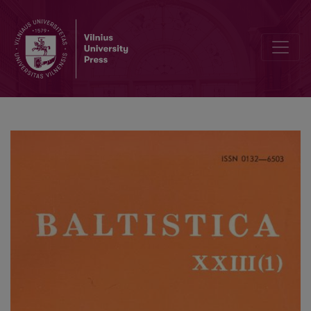
Petrauskas J., Vidugiris A., <i>Lazūnų tarmės žodynas</i>