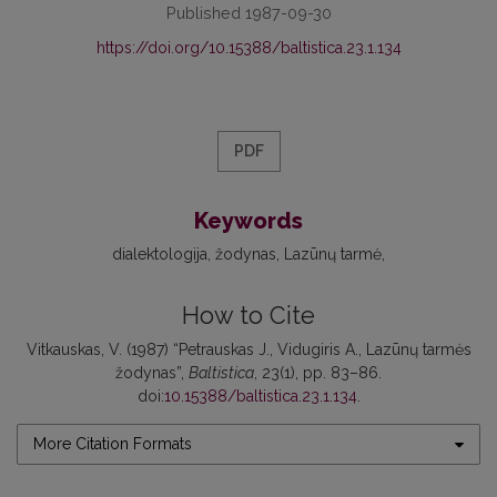
Published 1987-09-30
https://doi.org/10.15388/baltistica.23.1.134
PDF
Keywords
dialektologija
žodynas
Lazūnų tarmė
How to Cite
Vitkauskas, V. (1987) “Petrauskas J., Vidugiris A., Lazūnų tarmės
žodynas”,
Baltistica
, 23(1), pp. 83–86.
doi:
10.15388/baltistica.23.1.134
.
More Citation Formats