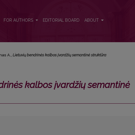
emantinė struktūra</i>
FOR AUTHORS
EDITORIAL BOARD
ABOUT
nas A.,
Lietuvių bendrinės kalbos įvardžių semantinė struktūra
drinės kalbos įvardžių semantinė