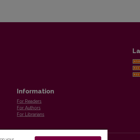
La
Information
For Readers
For Authors
For Librarians
 on your