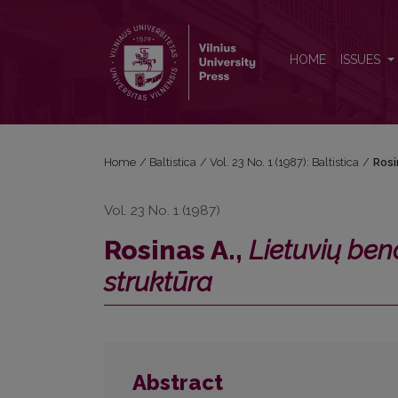
Rosinas A., <i>Lietuvių bendrinės kalbos įvardžių s
HOME
ISSUES
Home
/
Baltistica
/
Vol. 23 No. 1 (1987): Baltistica
/
Rosi
Vol. 23 No. 1 (1987)
Rosinas A.,
Lietuvių ben
struktūra
Abstract