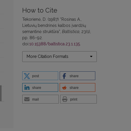
How to Cite
Tekorienė, D. (1987) “Rosinas A.,
Lietuvių bendrinės kalbos įvardžių
semantinė struktūra”,
Baltistica
, 23(1),
pp. 86–92.
doi:
10.15388/baltistica.23.1.135
.
More Citation Formats
post
share
share
share
mail
print