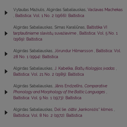
Vytautas Mažiulis, Algirdas Sabaliauskas,
Vaclavas Machekas
,
Baltistica: Vol. 1 No. 2 (1966): Baltistica
Algirdas Sabaliauskas, Simas Karaliūnas,
Baltistika VI
tarptautiniame slavistų suvažiavime
,
Baltistica: Vol. 5 No. 1
(1969): Baltistica
Algirdas Sabaliauskas,
Jörundur Hilmarsson
,
Baltistica: Vol.
28 No. 1 (1994): Baltistica
Algirdas Sabaliauskas,
J. Kabelka,
Baltų filologijos įvadas
,
Baltistica: Vol. 21 No. 2 (1985): Baltistica
Algirdas Sabaliauskas,
Jānis Endzelīns,
Comparative
Phonology and Morphology of the Baltic Languages
,
Baltistica: Vol. 9 No. 1 (1973): Baltistica
Algirdas Sabaliauskas,
Dėl lie.
čiū̃tė
„kankorėžis“ kilmės
,
Baltistica: Vol. 8 No. 2 (1972): Baltistica