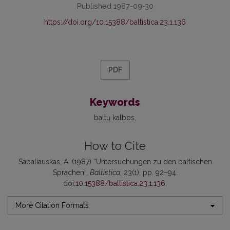
Published 1987-09-30
https://doi.org/10.15388/baltistica.23.1.136
PDF
Keywords
baltų kalbos
How to Cite
Sabaliauskas, A. (1987) “Untersuchungen zu den baltischen
Sprachen”,
Baltistica
, 23(1), pp. 92–94.
doi:
10.15388/baltistica.23.1.136
.
More Citation Formats