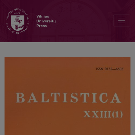
<i>Untersuchungen zu den baltischen Sprachen</i>