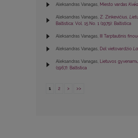
Aleksandras Vanagas,
Miesto vardas
Kvė́
Aleksandras Vanagas,
Z. Zinkevičius,
Liet
Baltistica: Vol. 15 No. 1 (1979): Baltistica
Aleksandras Vanagas,
III Tarptautinis fin
Aleksandras Vanagas,
Dėl vietovardžio
La
Aleksandras Vanagas,
Lietuvos gyvenamųjų
(1967): Baltistica
1
2
>
>>