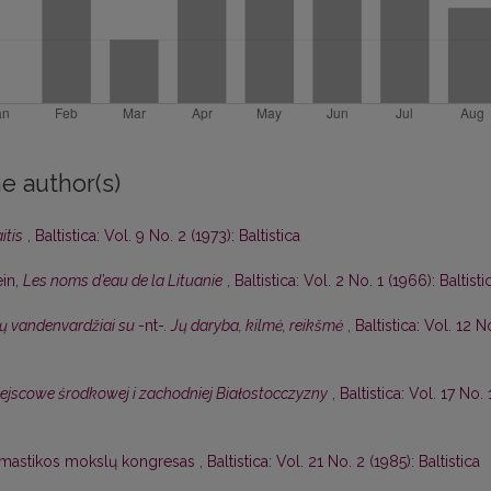
e author(s)
itis
,
Baltistica: Vol. 9 No. 2 (1973): Baltistica
in,
Les noms d’eau de la Lituanie
,
Baltistica: Vol. 2 No. 1 (1966): Baltisti
ių vandenvardžiai su
-nt-
. Jų daryba, kilmė, reikšmė
,
Baltistica: Vol. 12 N
jscowe środkowej i zachodniej Białostocczyzny
,
Baltistica: Vol. 17 No. 
nomastikos mokslų kongresas
,
Baltistica: Vol. 21 No. 2 (1985): Baltistica