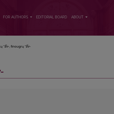
FOR AUTHORS
EDITORIAL BOARD
ABOUT
ų *
lī̆v-
, finougrų *
lī̆v-
v-