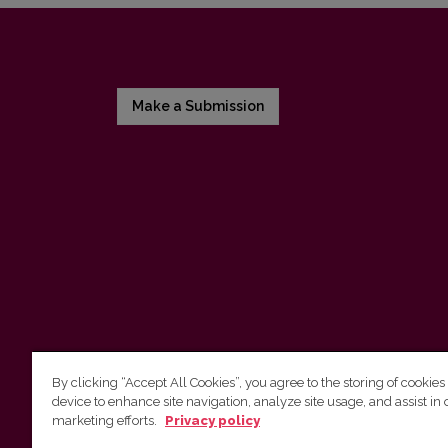
Make a Submission
By clicking “Accept All Cookies”, you agree to the storing of cookies
device to enhance site navigation, analyze site usage, and assist in 
Vilnius University Press
marketing efforts.
Privacy policy
Tel. +370 5 268 7184, E-mail:
info@leidykla.vu.lt