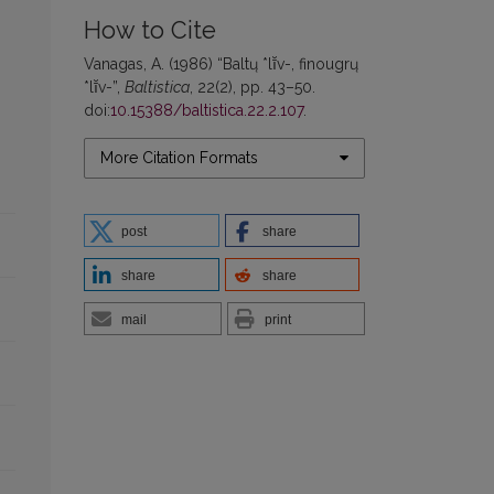
How to Cite
Vanagas, A. (1986) “Baltų *lī̆v-, finougrų
*lī̆v-”,
Baltistica
, 22(2), pp. 43–50.
doi:
10.15388/baltistica.22.2.107
.
More Citation Formats
post
share
share
share
mail
print