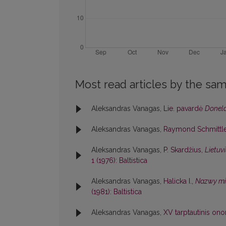
Most read articles by the sam
Aleksandras Vanagas,
Lie. pavardė
Donela
Aleksandras Vanagas,
Raymond Schmittle
Aleksandras Vanagas,
P. Skardžius,
Lietuv
1 (1976): Baltistica
Aleksandras Vanagas,
Halicka I.,
Nazwy mie
(1981): Baltistica
Aleksandras Vanagas,
XV tarptautinis o