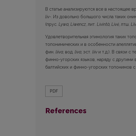
В статье анализируются все в настоящее в
liv-.
Из довольно большого числа таких они
(прус.
Lywa
,
Liwencz
,
лит.
Livintà,
Liv
ė,
лтш.
Li
Удовлетворительная этимология таких то
топонимических и в особенности апеллятив
фин.
liiva
,
вод.
liva,
эст.
liiv
и т.д.). В связи с
финно-угорских языков, наряду с другими 
балтийских и финно-угорских топони­мов 
PDF
References