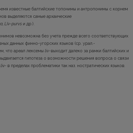
ремя известные балтийские топонимы и ан­тропонимы с корнем
мов выделяются самые архаические
va
,
Lĩv-purvs
и др.).
понимов невозможна без учета прежде всего соответствующих
ных данных финно-угорских языков (ср. урал.-
 тем, что ареал лексемы
liv-
выходит далеко за рамки балтийских и
выдвига­ется гипотеза о возможности решения вопроса о связи
с
liv-
в пределах проблематики так наз. ностратических языков.