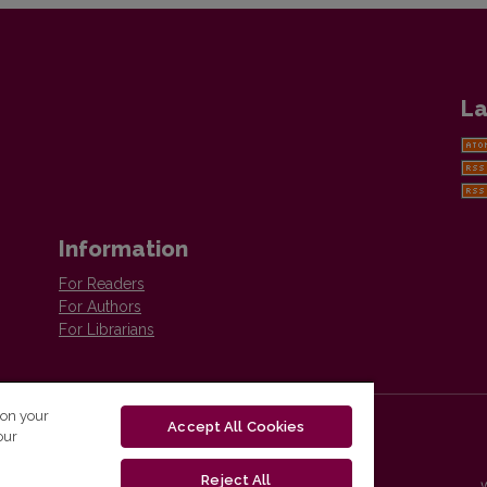
La
Information
For Readers
For Authors
For Librarians
 on your
Accept All Cookies
our
Reject All