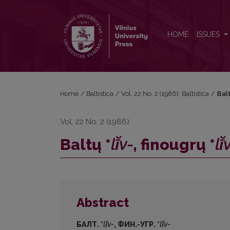
Baltų *<i>lī̆v-</i>, finougrų *<i>lī̆v-</i>
HOME
ISSUES
Home
/
Baltistica
/
Vol. 22 No. 2 (1986): Baltistica
/
Balt
Vol. 22 No. 2 (1986)
Baltų *
lī̆v-
, finougrų *
lī̆
Abstract
БАЛТ. *
lī̆v-
, ФИН.-УГР. *
lī̆v-