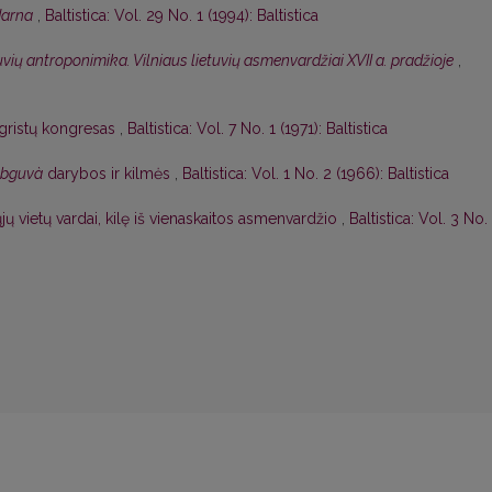
darna
,
Baltistica: Vol. 29 No. 1 (1994): Baltistica
uvių antroponimika. Vilniaus lietuvių asmenvardžiai XVII a. pradžioje
,
ougristų kongresas
,
Baltistica: Vol. 7 No. 1 (1971): Baltistica
bguvà
darybos ir kilmės
,
Baltistica: Vol. 1 No. 2 (1966): Baltistica
 vietų vardai, kilę iš vienaskaitos asmenvardžio
,
Baltistica: Vol. 3 No.