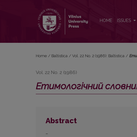
<i>Етимологічний словник українскої мови</i> 1
HOME
ISSUES
Home
/
Baltistica
/
Vol. 22 No. 2 (1986): Baltistica
/
Ети
Vol. 22 No. 2 (1986)
Етимологічний словник
Abstract
–