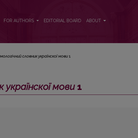
FOR AUTHORS
EDITORIAL BOARD
ABOUT
мологічний словник українскої мови
1
 українскої мови
1