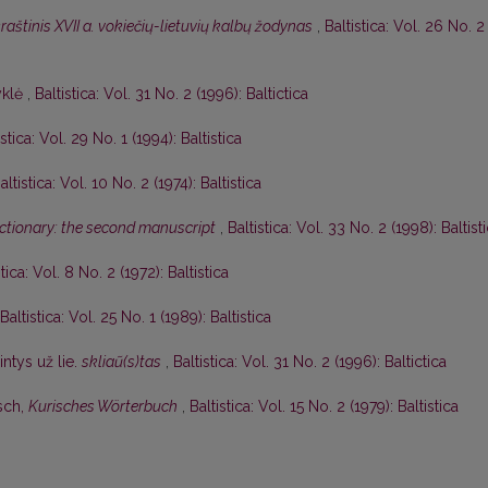
aštinis XVII a. vokiečių-lietuvių kalbų žodynas
,
Baltistica: Vol. 26 No. 2
yklė
,
Baltistica: Vol. 31 No. 2 (1996): Baltictica
istica: Vol. 29 No. 1 (1994): Baltistica
altistica: Vol. 10 No. 2 (1974): Baltistica
dictionary: the second manuscript
,
Baltistica: Vol. 33 No. 2 (1998): Baltist
stica: Vol. 8 No. 2 (1972): Baltistica
Baltistica: Vol. 25 No. 1 (1989): Baltistica
ntys už lie.
skliaũ(s)tas
,
Baltistica: Vol. 31 No. 2 (1996): Baltictica
sch,
Kurisches Wörterbuch
,
Baltistica: Vol. 15 No. 2 (1979): Baltistica