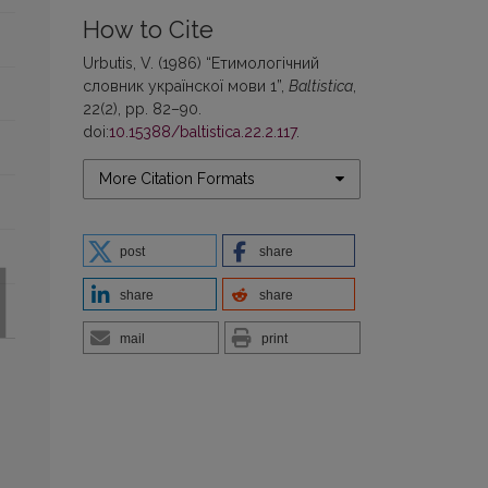
How to Cite
Urbutis, V. (1986) “Етимологічний
словник українскої мови 1”,
Baltistica
,
22(2), pp. 82–90.
doi:
10.15388/baltistica.22.2.117
.
More Citation Formats
post
share
share
share
mail
print