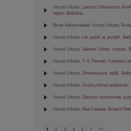
Vincas Urbutis,
Lexicon Lithuanicum. Rankr
(1990): Baltistica
Birutė Kabašinskaitė, Vincas Urbutis,
Rod
Vincas Urbutis,
Lie.
pujóti
, la.
pu(i)jât
,
Balt
Vincas Urbutis,
Šaknies *
(s)ket-
žodžiai
,
B
Vincas Urbutis,
T. G. Fennell,
Fürecker’s 
Vincas Urbutis,
Этимология
, 1958
,
Balti
Vincas Urbutis,
Žodžių kilmės aiškinimai
,
Vincas Urbutis,
Darybos homonimai, slypi
Vincas Urbutis,
Paul Kwauka, Richard Piet
1
2
3
4
5
>
>>