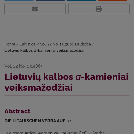
Home
/
Baltistica
/
Vol. 22 No. 1 (1986): Baltistica
/
Lietuvių kalbos
a
-kamieniai veiksmažodžiai
Vol. 22 No. 1 (1986)
Lietuvių kalbos
a
-kamieniai
veiksmažodžiai
Abstract
DIE LITAUISCHEN VERBA AUF
-a
In diesem Artikel werden 29 litauische CeC — Verba