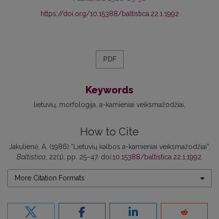
https://doi.org/10.15388/baltistica.22.1.1992
PDF
Keywords
lietuvių
morfologija
a -kamieniai veiksmažodžiai
How to Cite
Jakulienė, A. (1986) “Lietuvių kalbos a-kamieniai veiksmažodžiai”,
Baltistica
, 22(1), pp. 25–47. doi:
10.15388/baltistica.22.1.1992
.
More Citation Formats