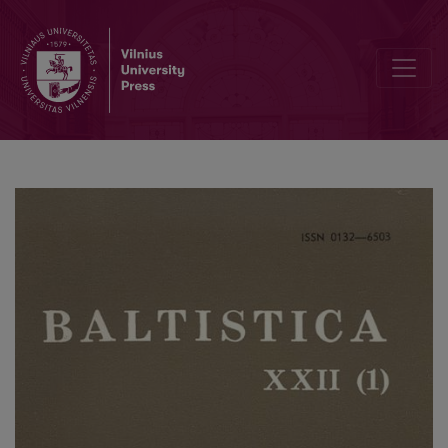
Lietuvių kalbos <i>a</i>-kamieniai veiksmažodžiai