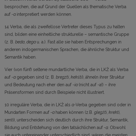
besprochen, die auf Grund der Quellen als thematische Verba
auf
-a
interpretiert werden können.
14 Verba, die als zweifellose Vertreter dieses Typus zu halten
sind, bilden eine einheitliche strukturelle – semantische Gruppe
(z. B.
beda
,
dega
u. a.). Fast alle sie haben Entsprechungen in
anderen indogermanischen Sprachen, die ähnliche Struktur und
Semantik haben.
Vier (von fünf) seltene mundartliche Verba, die in LKŽ als Verba
auf
-a
gegeben sind (z. B.
bregzti
,
kekšti
),
ähneln ihrer Struktur
und Bedeutung nach eher den auf
-ia
(nicht auf -a!) – ihre
Präsensformen sind durch Beispiele nicht illustriert.
10 irreguläre Verba, die in LKŽ als
a
-Verba gegeben sind oder in
Mundarten Formen auf -
a
haben können (z.B.
glegžti
,
krekti,
senti
),
unterscheiden sich deutlich durch ihre Struktur, Semantik,
Bildung und Entstehung von den tatsächlichen auf
-a.
Obwohl
sie auch untereinander unterschied­lich sind, wären die meisten