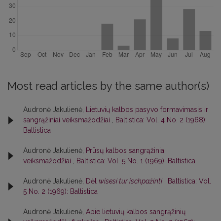
Most read articles by the same author(s)
Audronė Jakulienė,
Lietuvių kalbos pasyvo formavimasis ir
sangrąžiniai veiksmažodžiai
,
Baltistica: Vol. 4 No. 2 (1968):
Baltistica
Audronė Jakulienė,
Prūsų kalbos sangrąžiniai
veiksmažodžiai
,
Baltistica: Vol. 5 No. 1 (1969): Baltistica
Audronė Jakulienė,
Dėl
wisesi tur ischpažinti
,
Baltistica: Vol.
5 No. 2 (1969): Baltistica
Audronė Jakulienė,
Apie lietuvių kalbos sangrąžinių