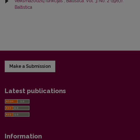
veiksmažodžių funkcijas
,
Baltistica: Vol. 3 No. 2 (1967):
Baltistica
Make a Submission
Latest publications
Information