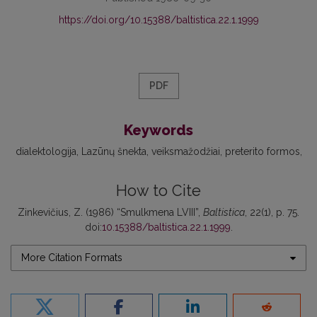
https://doi.org/10.15388/baltistica.22.1.1999
PDF
Keywords
dialektologija
Lazūnų šnekta
veiksmažodžiai
preterito formos
How to Cite
Zinkevičius, Z. (1986) “Smulkmena LVIII”,
Baltistica
, 22(1), p. 75.
doi:
10.15388/baltistica.22.1.1999
.
More Citation Formats