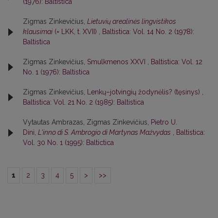
(1976): Baltistica
Zigmas Zinkevičius,
Lietuvių arealinės lingvistikos
klausimai
(= LKK, t. XVII)
,
Baltistica: Vol. 14 No. 2 (1978):
Baltistica
Zigmas Zinkevičius,
Smulkmenos XXVI
,
Baltistica: Vol. 12
No. 1 (1976): Baltistica
Zigmas Zinkevičius,
Lenkų–jotvingių žodynėlis? (tęsinys)
,
Baltistica: Vol. 21 No. 2 (1985): Baltistica
Vytautas Ambrazas, Zigmas Zinkevičius,
Pietro U.
Dini,
L'inno di S. Ambrogio di Martynas Mažvydas
,
Baltistica:
Vol. 30 No. 1 (1995): Baltictica
1
2
3
4
5
>
>>