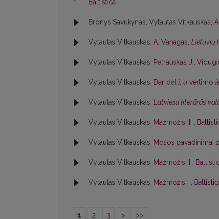
Baltistica
Bronys Savukynas, Vytautas Vitkauskas,
A
Vytautas Vitkauskas,
A. Vanagas,
Lietuvių
Vytautas Vitkauskas,
Petrauskas J., Vidugir
Vytautas Vitkauskas,
Dar dėl
i
,
u
vertimo
i
Vytautas Vitkauskas,
Latviešu literārās va
Vytautas Vitkauskas,
Mažmožis III
,
Baltist
Vytautas Vitkauskas,
Mėsos pavadinimai 
Vytautas Vitkauskas,
Mažmožis II
,
Baltisti
Vytautas Vitkauskas,
Mažmožis I
,
Baltisti
1
2
3
>
>>