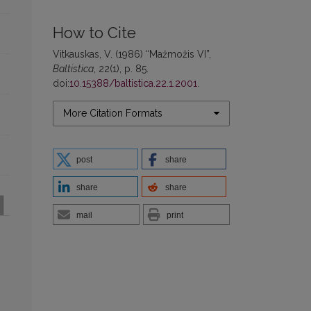
How to Cite
Vitkauskas, V. (1986) “Mažmožis VI”,
Baltistica
, 22(1), p. 85.
doi:
10.15388/baltistica.22.1.2001
.
More Citation Formats
post
share
share
share
mail
print