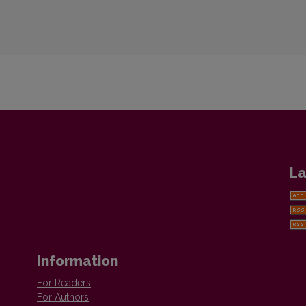
La
Information
For Readers
For Authors