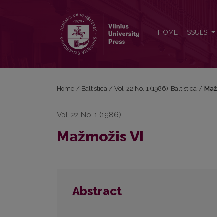
Mažmožis VI
HOME
ISSUES
Home
/
Baltistica
/
Vol. 22 No. 1 (1986): Baltistica
/
Maž
Vol. 22 No. 1 (1986)
Mažmožis VI
Abstract
–