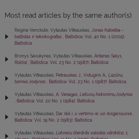
Most read articles by the same author(s)
Regina Venckutė, Vytautas Vitkauskas,
Jonas Kabelka –
baltistas ir leksikografas
,
Baltistica: Vol. 40 No. 1 (2005):
Baltistica
Bronys Savukynas, Vytautas Vitkauskas,
Antanas Salys,
Raštai
,
Baltistica: Vol. 23 No. 2 (1987): Baltistica
Vytautas Vitkauskas,
Petrauskas J., Vidugiris A.,
Lazūnų
tarmės žodynas
,
Baltistica: Vol. 23 No. 1 (1987): Baltistica
Vytautas Vitkauskas,
A. Vanagas,
Lietuvių hidronimų žodynas
,
Baltistica: Vol. 20 No. 1 (1984): Baltistica
Vytautas Vitkauskas,
Dar dėl
i
,
u
vertimo
ie
,
uo
dvigarsiuose
,
Baltistica: Vol. 19 No. 2 (1983): Baltistica
Vytautas Vitkauskas,
Latviešu literārās valodas vārdnīca
, 1.