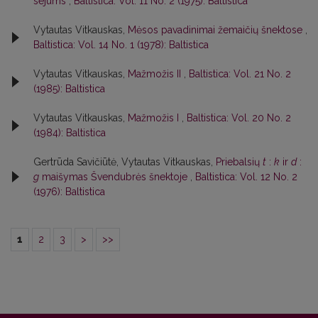
sējums
,
Baltistica: Vol. 11 No. 2 (1975): Baltistica
Vytautas Vitkauskas,
Mėsos pavadinimai žemaičių šnektose
,
Baltistica: Vol. 14 No. 1 (1978): Baltistica
Vytautas Vitkauskas,
Mažmožis II
,
Baltistica: Vol. 21 No. 2
(1985): Baltistica
Vytautas Vitkauskas,
Mažmožis I
,
Baltistica: Vol. 20 No. 2
(1984): Baltistica
Gertrūda Savičiūtė, Vytautas Vitkauskas,
Priebalsių
t
:
k
ir
d
:
g
maišymas Švendubrės šnektoje
,
Baltistica: Vol. 12 No. 2
(1976): Baltistica
1
2
3
>
>>