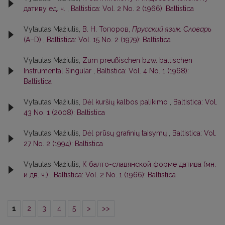
дативу ед. ч.
,
Baltistica: Vol. 2 No. 2 (1966): Baltistica
Vytautas Mažiulis,
В. Н. Топоров,
Прусский язык. Словарь
(А–D)
,
Baltistica: Vol. 15 No. 2 (1979): Baltistica
Vytautas Mažiulis,
Zum preußischen bzw. baltischen
Instrumental Singular
,
Baltistica: Vol. 4 No. 1 (1968):
Baltistica
Vytautas Mažiulis,
Dėl kuršių kalbos palikimo
,
Baltistica: Vol.
43 No. 1 (2008): Baltistica
Vytautas Mažiulis,
Dėl prūsų grafinių taisymų
,
Baltistica: Vol.
27 No. 2 (1994): Baltistica
Vytautas Mažiulis,
К балто-славянской форме датива (мн.
и дв. ч.)
,
Baltistica: Vol. 2 No. 1 (1966): Baltistica
1
2
3
4
5
>
>>