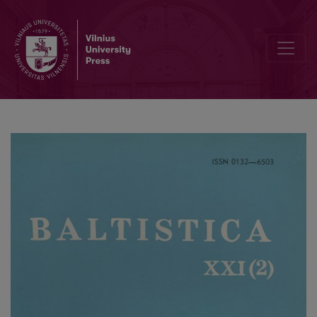
T. Inoue, <i>A Graphology of old Prussian Enchiridion</i>