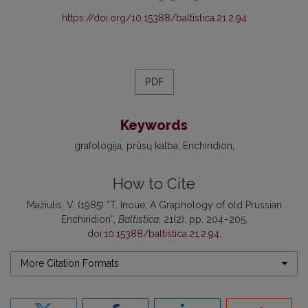
https://doi.org/10.15388/baltistica.21.2.94
PDF
Keywords
grafologija
prūsų kalba
Enchiridion
How to Cite
Mažiulis, V. (1985) “T. Inoue, A Graphology of old Prussian
Enchiridion”,
Baltistica
, 21(2), pp. 204–205.
doi:
10.15388/baltistica.21.2.94
.
More Citation Formats