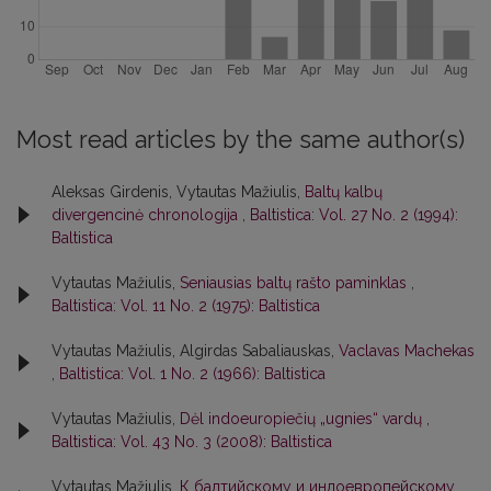
Most read articles by the same author(s)
Aleksas Girdenis, Vytautas Mažiulis,
Baltų kalbų
divergencinė chronologija
,
Baltistica: Vol. 27 No. 2 (1994):
Baltistica
Vytautas Mažiulis,
Seniausias baltų rašto paminklas
,
Baltistica: Vol. 11 No. 2 (1975): Baltistica
Vytautas Mažiulis, Algirdas Sabaliauskas,
Vaclavas Machekas
,
Baltistica: Vol. 1 No. 2 (1966): Baltistica
Vytautas Mažiulis,
Dėl indoeuropiečių „ugnies“ vardų
,
Baltistica: Vol. 43 No. 3 (2008): Baltistica
Vytautas Mažiulis,
К балтийскому и индоевропейскому