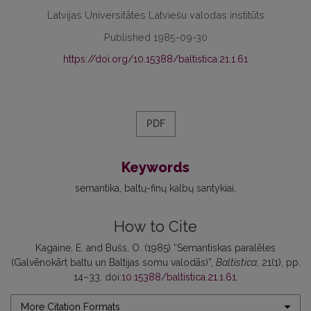
Latvijas Universitātes Latviešu valodas institūts
Published 1985-09-30
https://doi.org/10.15388/baltistica.21.1.61
PDF
Keywords
semantika
baltų-finų kalbų santykiai
How to Cite
Kagaine, E. and Bušs, O. (1985) “Semantiskas paralēles
(Galvēnokārt baltu un Baltijas somu valodās)”,
Baltistica
, 21(1), pp.
14–33. doi:
10.15388/baltistica.21.1.61
.
More Citation Formats