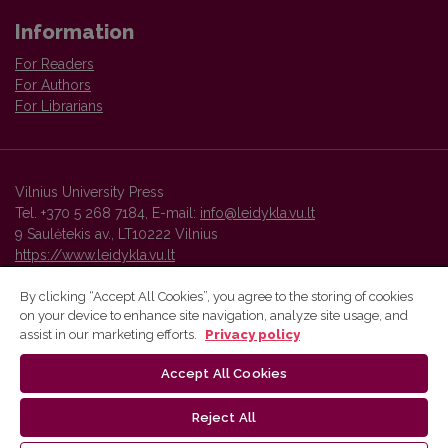
Information
For Readers
For Authors
For Librarians
Vilnius University Press
Tel. +370 5 268 7184, E-mail:
info@leidykla.vu.lt
9 Saulėtekis av., LT10222 Vilnius
https://www.leidykla.vu.lt
By clicking “Accept All Cookies”, you agree to the storing of cookies
on your device to enhance site navigation, analyze site usage, and
Vilnius University Press platform and metadata are distributed by
assist in our marketing efforts.
Privacy policy
Creative Commons International License
.
Accept All Cookies
Reject All