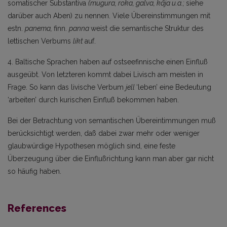
somatischer Substantiva
(mugura, roka, galva, kāja u.a.;
siehe
darüber auch Aben) zu nennen. Viele Übereinstimmungen mit
estn.
panema,
finn.
panna
weist die semantische Struktur des
lettischen Verbums
likt
auf.
4. Baltische Sprachen haben auf ostseefinnische einen Einfluß
ausgeübt. Von letzteren kommt dabei Livisch am meisten in
Frage. So kann das livische Verbum
jell
‘leben’ eine Bedeutung
‘arbeiten’ durch kurischen Einfluß bekommen haben.
Bei der Betrachtung von semantischen Übereintimmungen muß
berücksichtigt werden, daß dabei zwar mehr oder weniger
glaubwürdige Hypothesen möglich sind, eine feste
Überzeugung über die Einflußrichtung kann man aber gar nicht
so häufig haben.
References