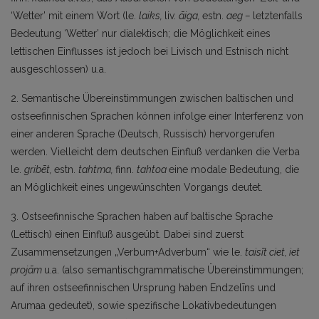
‘Wetter’ mit einem Wort (le.
laiks,
liv.
āiga,
estn.
aeg –
letztenfalls
Bedeutung ‘Wetter’ nur dialektisch; die Möglichkeit eines
lettischen Einflusses ist jedoch bei Livisch und Estnisch nicht
ausgeschlossen) u.a.
2. Semantische Übereinstimmungen zwischen baltischen und
ostseefinnischen Sprachen können infolge einer Interferenz von
einer anderen Sprache (Deutsch, Russisch) hervorgerufen
werden. Vielleicht dem deutschen Einfluß verdanken die Verba
le.
gribēt,
estn.
tahtma,
finn.
tahtoa
eine modale Bedeutung, die
an Möglichkeit eines ungewünschten Vorgangs deutet.
3. Ostseefinnische Sprachen haben auf baltische Sprache
(Lettisch) einen Einfluß ausgeübt. Dabei sind zuerst
Zusammensetzungen „Verbum+Adverbum“ wie le.
taisīt ciet, iet
projām
u.a. (also semantischgrammatische Übereinstimmungen;
auf ihren ostseefinnischen Ursprung haben Endzelīns und
Arumaa gedeutet), sowie spezifische Lokativbedeutungen