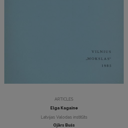
ARTICLES
Elga Kagaine
Latvijas Valodas institūts
Ojārs Bušs