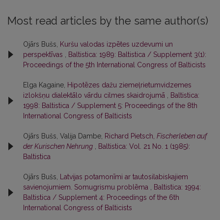
Most read articles by the same author(s)
Ojārs Bušs,
Kuršu valodas izpētes uzdevumi un
perspektīvas
,
Baltistica: 1989: Baltistica / Supplement 3(1):
Proceedings of the 5th International Congress of Balticists
Elga Kagaine,
Hipotēzes dažu ziemeļrietumvidzemes
izlokšņu dialektālo vārdu cilmes skaidrojumā
,
Baltistica:
1998: Baltistica / Supplement 5: Proceedings of the 8th
International Congress of Balticists
Ojārs Bušs, Valija Dambe,
Richard Pietsch,
Fischerleben auf
der Kurischen Nehrung
,
Baltistica: Vol. 21 No. 1 (1985):
Baltistica
Ojārs Bušs,
Latvijas potamonīmi ar tautosilabiskajiem
savienojumiem. Somugrismu problēma
,
Baltistica: 1994:
Baltistica / Supplement 4: Proceedings of the 6th
International Congress of Balticists