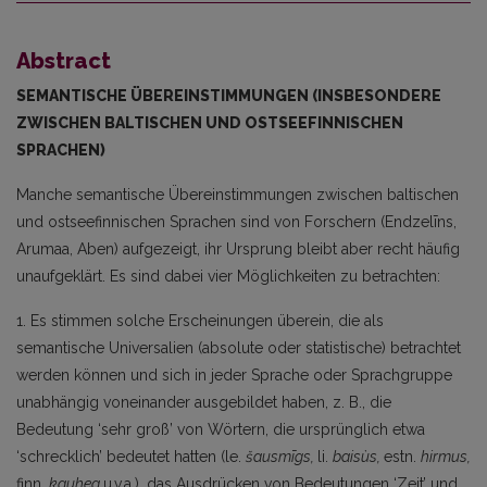
Abstract
SEMANTISCHE ÜBEREINSTIMMUNGEN (INSBESONDERE
ZWISCHEN BALTISCHEN UND OSTSEEFINNISCHEN
SPRACHEN)
Manche semantische Übereinstimmungen zwischen baltischen
und ostseefinnischen Sprachen sind von Forschern (Endzelīns,
Arumaa, Aben) aufgezeigt, ihr Ursprung bleibt aber recht häufig
unaufgeklärt. Es sind dabei vier Möglichkeiten zu betrachten:
1. Es stimmen solche Erscheinungen überein, die als
semantische Universalien (absolute oder statistische) betrachtet
werden können und sich in jeder Sprache oder Sprachgruppe
unabhängig voneinander ausgebildet haben, z. B., die
Bedeutung ‘sehr groß’ von Wörtern, die ursprünglich etwa
‘schrecklich’ bedeutet hatten (le.
šausmīgs,
li.
baisùs,
estn.
hirmus,
finn.
kauhea
u.v.a.), das Ausdrücken von Bedeutungen ‘Zeit’ und