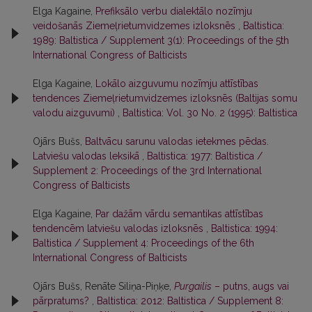
Elga Kagaine,
Prefiksālo verbu dialektālo nozīmju
veidošanās Ziemeļrietumvidzemes izloksnēs
,
Baltistica:
1989: Baltistica / Supplement 3(1): Proceedings of the 5th
International Congress of Balticists
Elga Kagaine,
Lokālo aizguvumu nozīmju attīstības
tendences Ziemeļrietumvidzemes izloksnēs (Baltijas somu
valodu aizguvumi)
,
Baltistica: Vol. 30 No. 2 (1995): Baltistica
Ojārs Bušs,
Baltvācu sarunu valodas ietekmes pēdas.
Latviešu valodas leksikā
,
Baltistica: 1977: Baltistica /
Supplement 2: Proceedings of the 3rd International
Congress of Balticists
Elga Kagaine,
Par dažām vārdu semantikas attīstības
tendencēm latviešu valodas izloksnēs
,
Baltistica: 1994:
Baltistica / Supplement 4: Proceedings of the 6th
International Congress of Balticists
Ojārs Bušs, Renāte Siliņa-Piņķe,
Purgailis
– putns, augs vai
pārpratums?
,
Baltistica: 2012: Baltistica / Supplement 8: