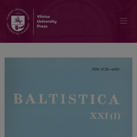
Semantiskas paralēles (Galvēnokārt baltu un Baltijas somu valodās)