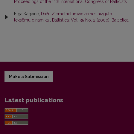
Proceedings of the 11th International Congress of Balticists
Elga Kagaine,
Dažu Ziemeļrietumvidzemes aizgūto
leksēmu dinamika
,
Baltistica: Vol. 35 No. 2 (2000): Baltictica
Make a Submission
Latest publications