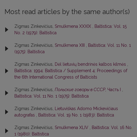
Most read articles by the same author(s)
Zigmas Zinkevičius,
Smulkmena XXXIX
,
Baltistica: Vol. 15
No. 2 (1979): Baltistica
Zigmas Zinkevičius,
Smulkmena XIII
,
Baltistica: Vol. 11 No. 1
(1975): Baltistica
Zigmas Zinkevičius,
Dėl lietuvių bendrinės kalbos kilmės
,
Baltistica: 1994: Baltistica / Supplement 4: Proceedings of
the 6th International Congress of Balticists
Zigmas Zinkevičius,
Польские говоры в СССР
, Часть I
,
Baltistica: Vol. 11 No. 1 (1975): Baltistica
Zigmas Zinkevičius,
Lietuviškas Adomo Mickevičiaus
autografas
,
Baltistica: Vol. 19 No. 1 (1983): Baltistica
Zigmas Zinkevičius,
Smulkmena XLIV
,
Baltistica: Vol. 16 No.
1 (1980): Baltistica