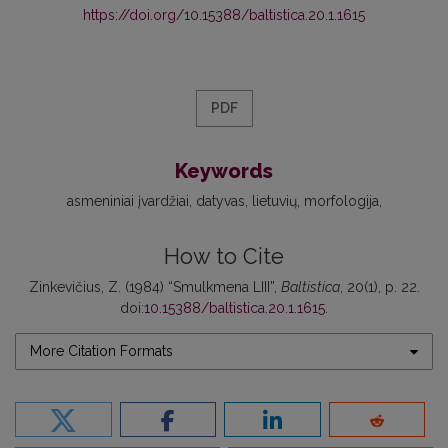
https://doi.org/10.15388/baltistica.20.1.1615
PDF
Keywords
asmeniniai įvardžiai
datyvas
lietuvių
morfologija
How to Cite
Zinkevičius, Z. (1984) “Smulkmena LIII”,
Baltistica
, 20(1), p. 22.
doi:
10.15388/baltistica.20.1.1615
.
More Citation Formats