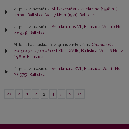
Zigmas Zinkevičius,
M. Petkevičiaus katekizmo (1598 m.)
tarmė
,
Baltistica: Vol. 7 No. 1 (1971): Baltistica
Zigmas Zinkevičius,
Smulkmenos VI
,
Baltistica: Vol. 10 No.
2 (1974): Baltistica
Aldona Paulauskienė, Zigmas Zinkevičius,
Gramatinės
kategorijos ir jų raida
(= LKK, t. XVIII)
,
Baltistica: Vol. 16 No. 2
(1980): Baltistica
Zigmas Zinkevičius,
Smulkmena XVI
,
Baltistica: Vol. 11 No.
2 (1975): Baltistica
<<
<
1
2
3
4
5
>
>>