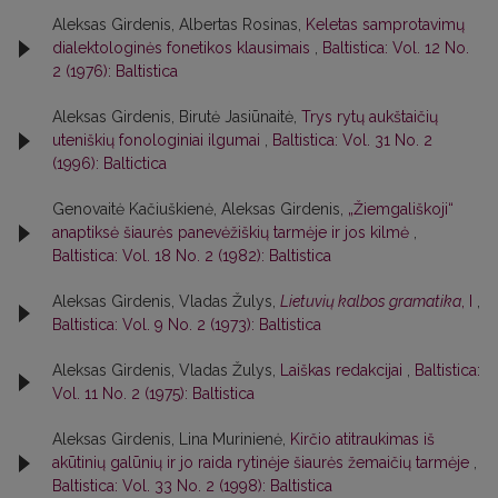
Aleksas Girdenis, Albertas Rosinas,
Keletas samprotavimų
dialektologinės fonetikos klausimais
,
Baltistica: Vol. 12 No.
2 (1976): Baltistica
Aleksas Girdenis, Birutė Jasiūnaitė,
Trys rytų aukštaičių
uteniškių fonologiniai ilgumai
,
Baltistica: Vol. 31 No. 2
(1996): Baltictica
Genovaitė Kačiuškienė, Aleksas Girdenis,
„Žiemgališkoji“
anaptiksė šiaurės panevėžiškių tarmėje ir jos kilmė
,
Baltistica: Vol. 18 No. 2 (1982): Baltistica
Aleksas Girdenis, Vladas Žulys,
Lietuvių kalbos gramatika
, I
,
Baltistica: Vol. 9 No. 2 (1973): Baltistica
Aleksas Girdenis, Vladas Žulys,
Laiškas redakcijai
,
Baltistica:
Vol. 11 No. 2 (1975): Baltistica
Aleksas Girdenis, Lina Murinienė,
Kirčio atitraukimas iš
akūtinių galūnių ir jo raida rytinėje šiaurės žemaičių tarmėje
,
Baltistica: Vol. 33 No. 2 (1998): Baltistica