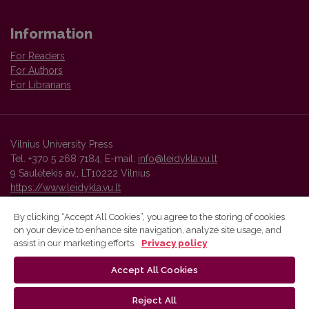
Information
For Readers
For Authors
For Librarians
Vilnius University Press
Tel. +370 5 268 7184, E-mail:
info@leidykla.vu.lt
9 Saulėtekis av., LT10222 Vilnius
https://www.leidykla.vu.lt
By clicking “Accept All Cookies”, you agree to the storing of cookies
on your device to enhance site navigation, analyze site usage, and
Vilnius University Press platform and metadata are distributed by
assist in our marketing efforts.
Privacy policy
Creative Commons International License
.
Accept All Cookies
Reject All