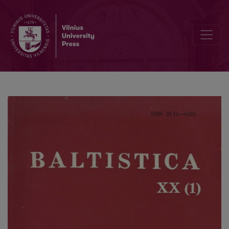
Dėl vienos šiaurės vakarų žemaičių „kuršiškos“ ypatybės