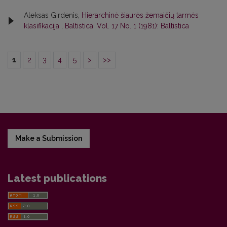
Aleksas Girdenis,
Hierarchinė šiaurės žemaičių tarmės
klasifikacija
,
Baltistica: Vol. 17 No. 1 (1981): Baltistica
1
2
3
4
5
>
>>
Make a Submission
Latest publications