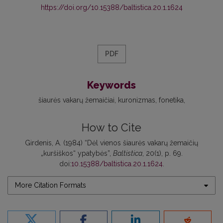
https://doi.org/10.15388/baltistica.20.1.1624
PDF
Keywords
šiaurės vakarų žemaičiai
kuronizmas
fonetika
How to Cite
Girdenis, A. (1984) “Dėl vienos šiaurės vakarų žemaičių
„kuršiškos“ ypatybės”,
Baltistica
, 20(1), p. 69.
doi:
10.15388/baltistica.20.1.1624
.
More Citation Formats