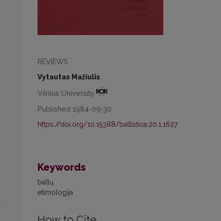
REVIEWS
Vytautas Mažiulis
Vilnius University
Published 1984-09-30
https://doi.org/10.15388/baltistica.20.1.1627
Keywords
baltų
etimologija
How to Cite