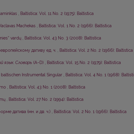
 paminklas
,
Baltistica: Vol. 11 No. 2 (1975): Baltistica
Vaclavas Machekas
,
Baltistica: Vol. 1 No. 2 (1966): Baltistica
nies“ vardų
,
Baltistica: Vol. 43 No. 3 (2008): Baltistica
европейскому дативу ед. ч.
,
Baltistica: Vol. 2 No. 2 (1966): Baltistica
й язык. Словарь
(А–D)
,
Baltistica: Vol. 15 No. 2 (1979): Baltistica
baltischen Instrumental Singular
,
Baltistica: Vol. 4 No. 1 (1968): Baltist
kimo
,
Baltistica: Vol. 43 No. 1 (2008): Baltistica
symų
,
Baltistica: Vol. 27 No. 2 (1994): Baltistica
рме датива (мн. и дв. ч.)
,
Baltistica: Vol. 2 No. 1 (1966): Baltistica