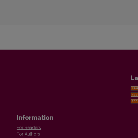
La
Information
For Readers
For Authors