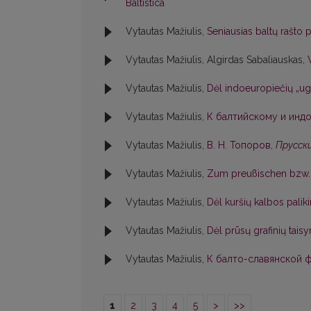
Baltistica
Vytautas Mažiulis,
Seniausias baltų rašto
Vytautas Mažiulis, Algirdas Sabaliauskas,
Vytautas Mažiulis,
Dėl indoeuropiečių „ug
Vytautas Mažiulis,
К балтийскому и индо
Vytautas Mažiulis,
В. Н. Топоров,
Прусски
Vytautas Mažiulis,
Zum preußischen bzw. 
Vytautas Mažiulis,
Dėl kuršių kalbos pali
Vytautas Mažiulis,
Dėl prūsų grafinių tai
Vytautas Mažiulis,
К балто-славянской фо
1
2
3
4
5
>
>>