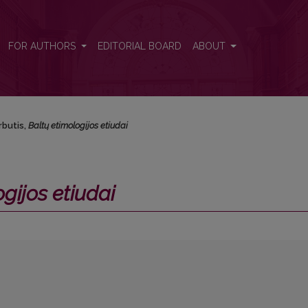
FOR AUTHORS
EDITORIAL BOARD
ABOUT
rbutis,
Baltų etimologijos etiudai
gijos etiudai