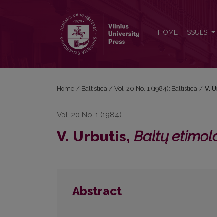
V. Urbutis, <i>Baltų etimologijos etiudai</i>
HOME
ISSUES
Home
/
Baltistica
/
Vol. 20 No. 1 (1984): Baltistica
/
V. U
Vol. 20 No. 1 (1984)
V. Urbutis,
Baltų etimolo
Abstract
–