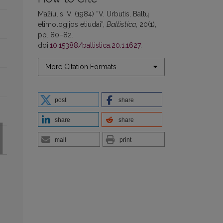
Mažiulis, V. (1984) “V. Urbutis, Baltų
etimologijos etiudai”,
Baltistica
, 20(1),
pp. 80–82.
doi:
10.15388/baltistica.20.1.1627
.
More Citation Formats
post
share
share
share
mail
print