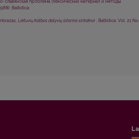
о-славянская проблема (лексический материал и методы
1988): Baltistica
mbrazas,
Lietuvių kalbos dalyvių istorinė sintaksė
,
Baltistica: Vol. 21 No
La