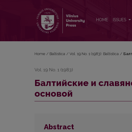
Балтийские и славянские прилагательные с <i>-
HOME
ISSUES
Home
/
Baltistica
/
Vol. 19 No. 1 (1983): Baltistica
/
Балт
Vol. 19 No. 1 (1983)
Балтийские и славя
основой
Abstract