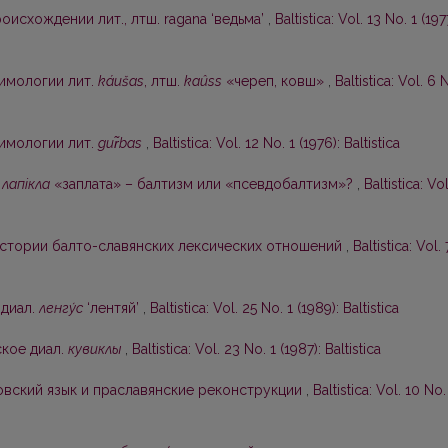
оисхождении лит., лтш. ragana ‘ведьма’
,
Baltistica: Vol. 13 No. 1 (197
тимологии лит.
káušas
, лтш.
kaûss
«череп, ковш»
,
Baltistica: Vol. 6 
тимологии лит.
gur̃bas
,
Baltistica: Vol. 12 No. 1 (1976): Baltistica
.
лапiкла
«заплата» – балтизм или «псевдобалтизм»?
,
Baltistica: Vol
истории балто-славянских лексических отношений
,
Baltistica: Vol. 
 диал.
ленгу́с
‘лентяй’
,
Baltistica: Vol. 25 No. 1 (1989): Baltistica
ское диал.
кувиклы
,
Baltistica: Vol. 23 No. 1 (1987): Baltistica
овский язык и праславянские реконструкции
,
Baltistica: Vol. 10 No.