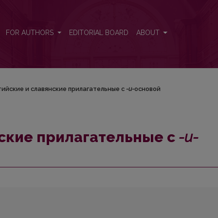
u-</i>основой
FOR AUTHORS
EDITORIAL BOARD
ABOUT
ийские и славянские прилагательные с
-u-
основой
нские прилагательные с
-u-