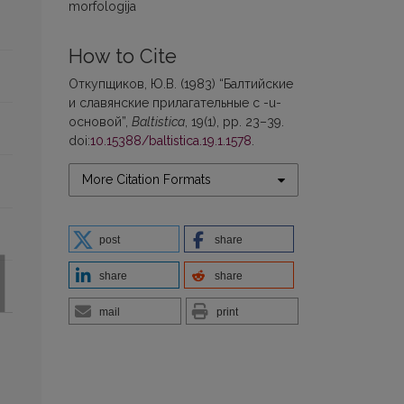
morfologija
How to Cite
Откупщиков, Ю.В. (1983) “Балтийские
и славянские прилагательные с -u-
основой”,
Baltistica
, 19(1), pp. 23–39.
doi:
10.15388/baltistica.19.1.1578
.
More Citation Formats
post
share
share
share
mail
print