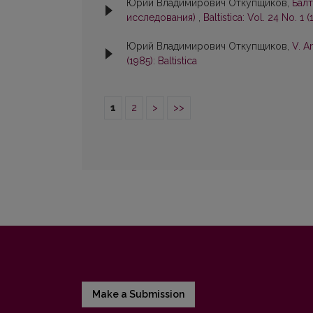
Юрий Владимирович Откупщиков,
Балт
исследования)
,
Baltistica: Vol. 24 No. 1 (
Юрий Владимирович Откупщиков,
V. A
(1985): Baltistica
1
2
>
>>
Make a Submission