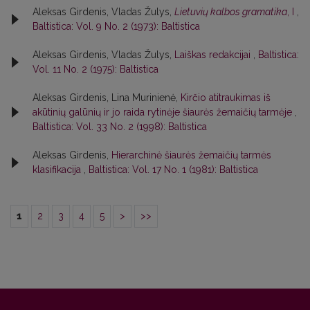
Aleksas Girdenis, Vladas Žulys,
Lietuvių kalbos gramatika
, I
,
Baltistica: Vol. 9 No. 2 (1973): Baltistica
Aleksas Girdenis, Vladas Žulys,
Laiškas redakcijai
,
Baltistica:
Vol. 11 No. 2 (1975): Baltistica
Aleksas Girdenis, Lina Murinienė,
Kirčio atitraukimas iš
akūtinių galūnių ir jo raida rytinėje šiaurės žemaičių tarmėje
,
Baltistica: Vol. 33 No. 2 (1998): Baltistica
Aleksas Girdenis,
Hierarchinė šiaurės žemaičių tarmės
klasifikacija
,
Baltistica: Vol. 17 No. 1 (1981): Baltistica
1
2
3
4
5
>
>>