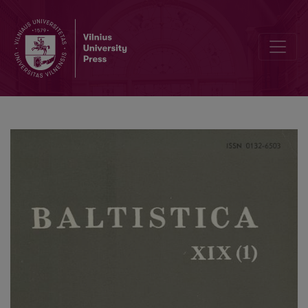
Iš kur vis dėlto /t'/, /d'/?