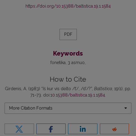
https://doi.org/10.15388/baltistica.19.1.1584
PDF
Keywords
fonetika
3 asmuo
How to Cite
Girdenis, A. (1983) “Iš kur vis dėlto /t’/, /d’/?”,
Baltistica
, 19(1), pp.
71–73. doi:
10.15388/baltistica.19.1.1584
.
More Citation Formats