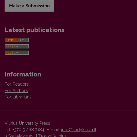
Make a Submission
Latest publications
Information
For Readers
For Authors
For Librarians
Vilnius University Press
Tel. +370 5 268 7184, E-mail:
info@leidykla.vu.lt
9 Saulėtekis av., LT10222 Vilnius