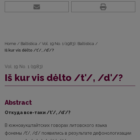
Home
/
Baltistica
/
Vol. 19 No. 1 (1983): Baltistica
/
Iš kur vis dėlto /t'/, /d'/?
Vol. 19 No. 1 (1983)
Iš kur vis dėlto /t'/, /d'/?
Abstract
Откуда все-таки /t'/, /d'/?
В южноаукштайтских говорах литовского языка
фонемы /t'/, /d'/ появились в результате дефонологизации