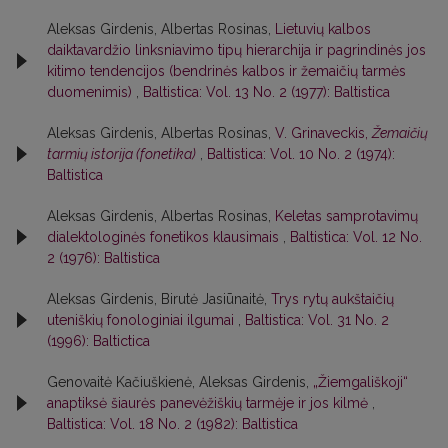
Aleksas Girdenis, Albertas Rosinas,
Lietuvių kalbos
daiktavardžio linksniavimo tipų hierarchija ir pagrindinės jos
kitimo tendencijos (bendrinės kalbos ir žemaičių tarmės
duomenimis)
,
Baltistica: Vol. 13 No. 2 (1977): Baltistica
Aleksas Girdenis, Albertas Rosinas,
V. Grinaveckis,
Žemaičių
tarmių istorija (fonetika)
,
Baltistica: Vol. 10 No. 2 (1974):
Baltistica
Aleksas Girdenis, Albertas Rosinas,
Keletas samprotavimų
dialektologinės fonetikos klausimais
,
Baltistica: Vol. 12 No.
2 (1976): Baltistica
Aleksas Girdenis, Birutė Jasiūnaitė,
Trys rytų aukštaičių
uteniškių fonologiniai ilgumai
,
Baltistica: Vol. 31 No. 2
(1996): Baltictica
Genovaitė Kačiuškienė, Aleksas Girdenis,
„Žiemgališkoji“
anaptiksė šiaurės panevėžiškių tarmėje ir jos kilmė
,
Baltistica: Vol. 18 No. 2 (1982): Baltistica