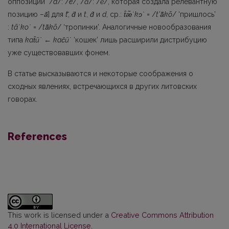
оппозиций /
a
/: /
e
/, /
ā
/: /
ē
/, которая создала релевантную
позицию
–ā̆
] для
t
̑,
d̑
и
t
,
d̑
и
d
, ср.:
t̑
æ̃˙kɔ˙
= /
t'ā̃kō
/ ‘пришлось’
:
tã˙ko˙
= /
tā̃kō
/ ‘тропинки’. Аналогичные новообразования
типа
ka
t̑
ũ˙
←
ka
c̑
ũ˙
‘кошек’ лишь расширили дистрибуцию
уже существовавших фонем.
В статье высказываются и некоторые соображения о
сходных явлениях, встречающихся в других литовских
говорах.
References
This work is licensed under a
Creative Commons Attribution
4.0 International License
.